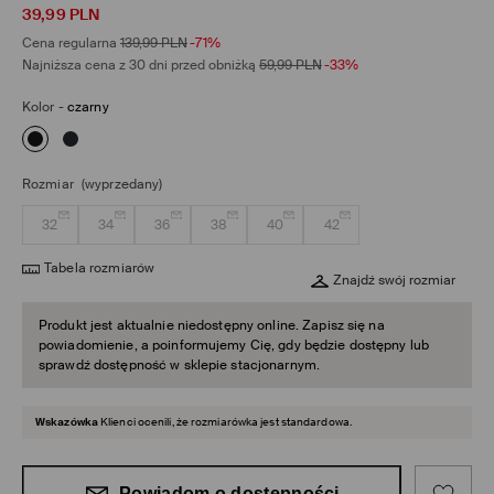
39,99
PLN
Cena regularna
139,99
PLN
-71%
Najniższa cena z 30 dni przed obniżką
59,99
PLN
-33%
Kolor
-
czarny
Rozmiar
(wyprzedany)
32
34
36
38
40
42
Tabela rozmiarów
Znajdź swój rozmiar
Produkt jest aktualnie niedostępny online. Zapisz się na
powiadomienie, a poinformujemy Cię, gdy będzie dostępny lub
sprawdź dostępność w sklepie stacjonarnym.
Wskazówka
Klienci ocenili, że rozmiarówka jest standardowa.
Powiadom o dostępności