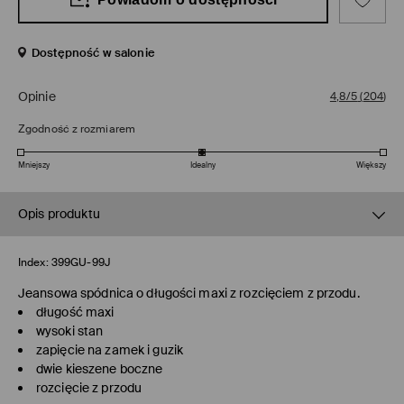
Dostępność w salonie
Opinie
4,8/5
(
204
)
Zgodność z rozmiarem
Mniejszy
Idealny
Większy
Opis produktu
Index:
399GU-99J
Jeansowa spódnica o długości maxi z rozcięciem z przodu.
długość maxi
wysoki stan
zapięcie na zamek i guzik
dwie kieszene boczne
rozcięcie z przodu