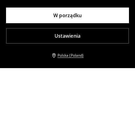
W porządku
Ustawienia
Polska (Poland)
Inni klienci wybrali takźe