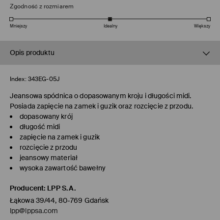
Zgodność z rozmiarem
Mniejszy
Idealny
Większy
Opis produktu
Index:
343EG-05J
Jeansowa spódnica o dopasowanym kroju i długości midi.
Posiada zapięcie na zamek i guzik oraz rozcięcie z przodu.
dopasowany krój
długość midi
zapięcie na zamek i guzik
rozcięcie z przodu
jeansowy materiał
wysoka zawartość bawełny
Producent
:
LPP S.A.
Łąkowa 39/44, 80-769 Gdańsk
lpp@lppsa.com