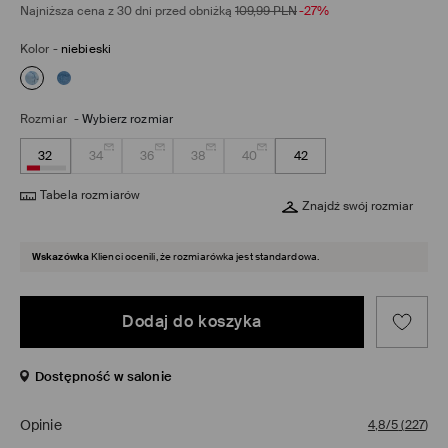
Najniższa cena z 30 dni przed obniżką
109,99
PLN
-27%
Kolor
-
niebieski
Rozmiar
-
Wybierz rozmiar
32
34
36
38
40
42
Tabela rozmiarów
Znajdź swój rozmiar
Wskazówka
Klienci ocenili, że rozmiarówka jest standardowa.
Dodaj do koszyka
Dostępność w salonie
Opinie
4,8/5
(
227
)