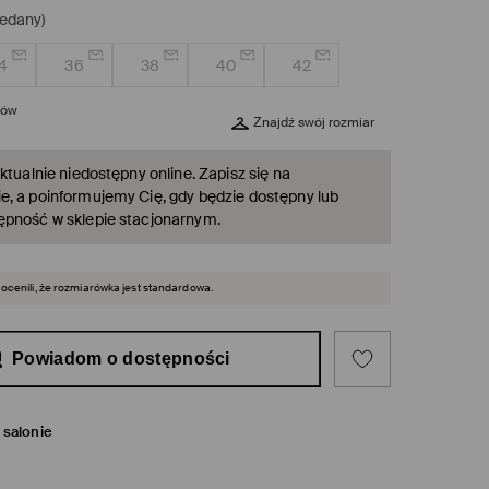
edany)
4
36
38
40
42
rów
Znajdź swój rozmiar
ktualnie niedostępny online. Zapisz się na
, a poinformujemy Cię, gdy będzie dostępny lub
ępność w sklepie stacjonarnym.
 ocenili, że rozmiarówka jest standardowa.
Powiadom o dostępności
salonie