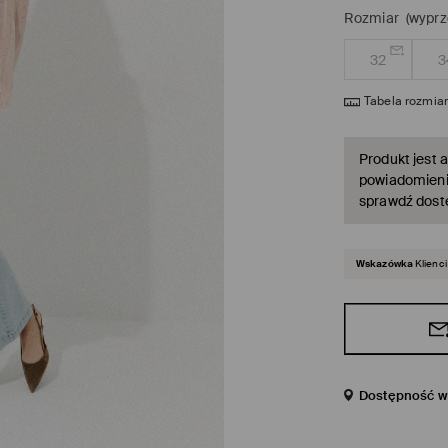
Rozmiar
(wyprz
32
3
Tabela rozmia
Produkt jest a
powiadomienie
sprawdź dost
Wskazówka
Klienci
Dostępność w 