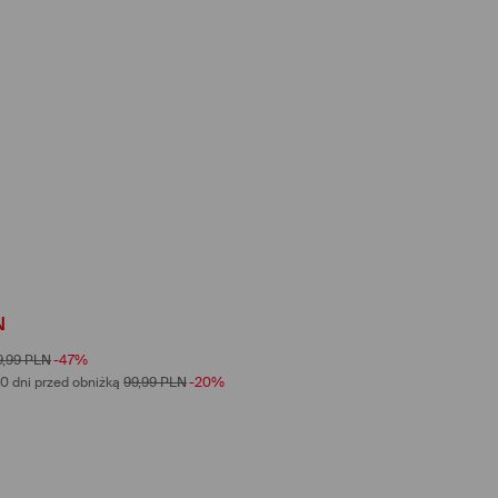
N
9,99
PLN
-47%
0 dni przed obniżką
99,99
PLN
-20%