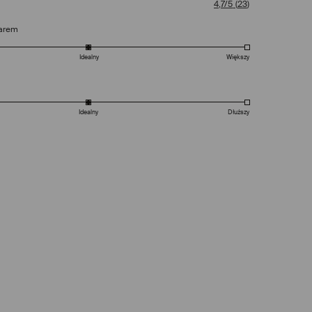
4,7/5
(
23
)
arem
Idealny
Większy
Idealny
Dłuższy