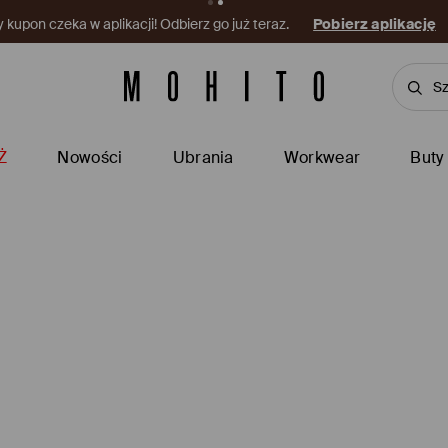
kupon czeka w aplikacji! Odbierz go już teraz.
Pobierz aplikację
Ż
Nowości
Ubrania
Workwear
Buty