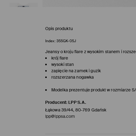
Opis produktu
Index:
355GK-05J
Jeansy o kroju flare z wysokim stanem i rozs
krój flare
wysoki stan
zapięcie na zamek i guzik
rozszerzana nogawka
Modelka prezentuje produkt w rozmiarze S
Producent
:
LPP S.A.
Łąkowa 39/44, 80-769 Gdańsk
lpp@lppsa.com