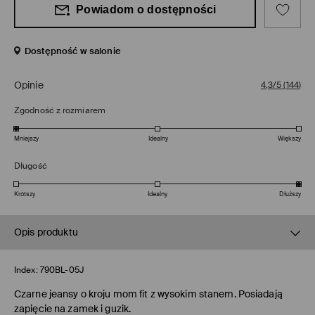
Powiadom o dostępności
Dostępność w salonie
Opinie
4,3/5
(
144
)
Zgodność z rozmiarem
Mniejszy
Idealny
Większy
Długość
Krótszy
Idealny
Dłuższy
Opis produktu
Index:
790BL-05J
Czarne jeansy o kroju mom fit z wysokim stanem. Posiadają
zapięcie na zamek i guzik.