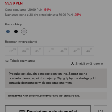
59,99
PLN
Cena regularna
129,99
PLN
-54%
Najniższa cena z 30 dni przed obniżką
79,99
PLN
-25%
Kolor
-
biały
Rozmiar
(wyprzedany)
32
34
36
38
40
42
44
Tabela rozmiarów
Znajdź swój rozmiar
Produkt jest aktualnie niedostępny online. Zapisz się na
powiadomienie, a poinformujemy Cię, gdy będzie dostępny lub
sprawdź dostępność w sklepie stacjonarnym.
Wskazówka
Klienci ocenili, że rozmiarówka jest standardowa.
Powiadom o dostępności