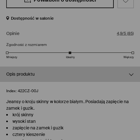
Dostępność w salonie
Opinie
4,9/5
(
85
)
Zgodność z rozmiarem
Mniejszy
Idealny
Większy
Opis produktu
Index:
422CZ-00J
Jeansy o kroju skinny w kolorze białym. Posiadają zapięcie na
zamek i guzik.
krój skinny
wysoki stan
zapięcie na zamek i guzik
cztery kieszenie