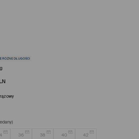
E RÓŻNE DŁUGOŚCI
eg
LN
rązowy
edany)
4
36
38
40
42