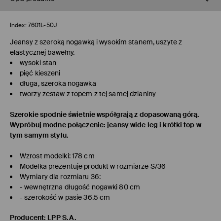
Index:
7601L-50J
Jeansy z szeroką nogawką i wysokim stanem, uszyte z
elastycznej bawełny.
wysoki stan
pięć kieszeni
długa, szeroka nogawka
tworzy zestaw z topem z tej samej dzianiny
Szerokie spodnie świetnie współgrają z dopasowaną górą.
Wypróbuj modne połączenie: jeansy wide leg i krótki top w
tym samym stylu.
Wzrost modelki: 178 cm
Modelka prezentuje produkt w rozmiarze S/36
Wymiary dla rozmiaru 36:
- wewnętrzna długość nogawki 80 cm
- szerokość w pasie 36.5 cm
Producent
:
LPP S.A.