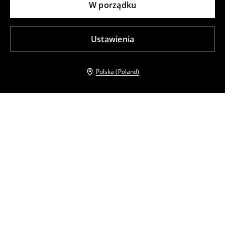
W porządku
Ustawienia
Polska (Poland)
Inni klienci wybrali takźe
Jeansy barell
Jeansy flare