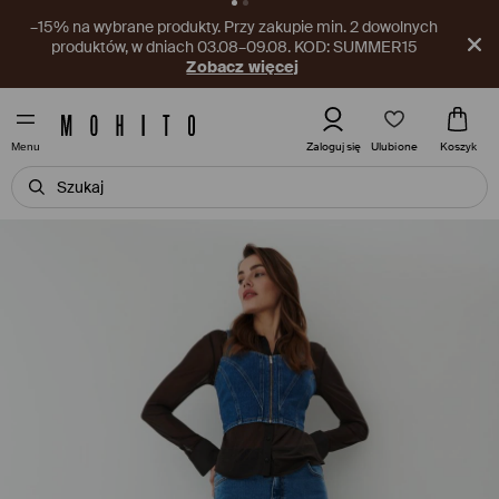
Nowy kupon czeka w aplikacji! Odbierz go już teraz.
Pobierz aplikację
Ulubione
Zaloguj się
Koszyk
Menu