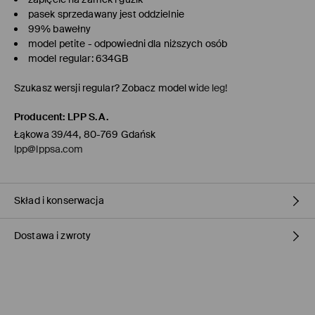
pasek sprzedawany jest oddzielnie
99% bawełny
model petite - odpowiedni dla niższych osób
model regular: 634GB
Szukasz wersji regular? Zobacz model
wide leg!
Producent
:
LPP S.A.
Łąkowa 39/44, 80-769 Gdańsk
lpp@lppsa.com
Skład i konserwacja
Dostawa i zwroty
Materiał I
:
99% BAWEŁNA, 1% ELASTAN
Materiał II
:
100% BAWEŁNA
Polityka dostawy
PRAĆ W PRALCE Z MAX. TEMP.30° C
NIE BIELIĆ
Odbiór w sklepie Mohito
(1-3 dni roboczych)