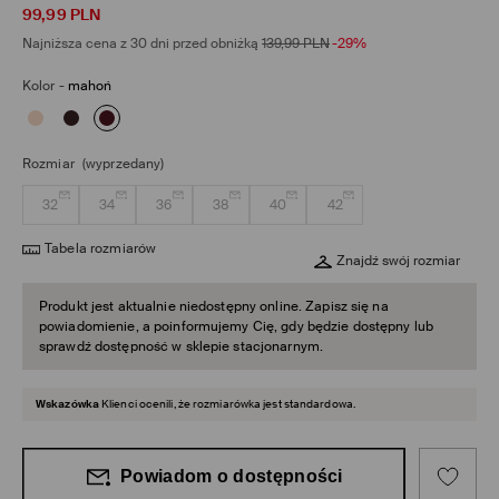
99,99
PLN
Najniższa cena z 30 dni przed obniżką
139,99
PLN
-29%
Kolor
-
mahoń
Rozmiar
(wyprzedany)
32
34
36
38
40
42
Tabela rozmiarów
Znajdź swój rozmiar
Produkt jest aktualnie niedostępny online. Zapisz się na
powiadomienie, a poinformujemy Cię, gdy będzie dostępny lub
sprawdź dostępność w sklepie stacjonarnym.
Wskazówka
Klienci ocenili, że rozmiarówka jest standardowa.
Powiadom o dostępności