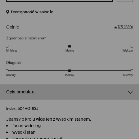
Dostępność w salonie
Opinie
4,7/5
(
230
)
Zgodność z rozmiarem
Mniejszy
Idealny
Większy
Długość
Krótszy
Idealny
Dłuższy
Opis produktu
Index:
504HO-93J
Jeansy o kroju wide leg z wysokim stanem.
fason wide leg
wysoki stan
zapięcie na zamek i guzik