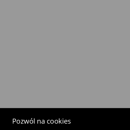
online
⟶
Szczegółowe informacje o dostawie
Polityka zwrotów
Zwrotu można dokonać w ciągu 30 dni od daty
-
w każdym salonie stacjonarnym (bezpłatnie
-
zwrot towaru w automatach i punktach Orlen
-
odsyłając przez paczkomat InPost (7.90 zł)
⟶
Szczegółowe zasady zwrotu
Pozwól na cookies