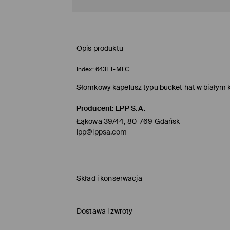
Opis produktu
Index:
643ET-MLC
Słomkowy kapelusz typu bucket hat w białym k
Producent
:
LPP S.A.
Łąkowa 39/44, 80-769 Gdańsk
lpp@lppsa.com
Skład i konserwacja
Materiał I
:
90% PAPIER, 10% POLIESTER
Dostawa i zwroty
NIE PRAĆ