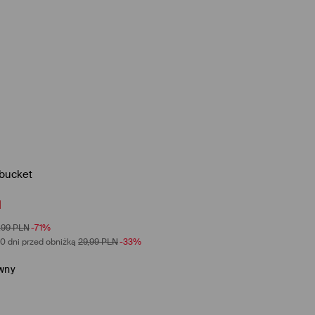
 bucket
N
,99
PLN
-71%
0 dni przed obniżką
29,99
PLN
-33%
wny