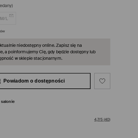
edany)
M/L
rów
ktualnie niedostępny online. Zapisz się na
, a poinformujemy Cię, gdy będzie dostępny lub
ępność w sklepie stacjonarnym.
Powiadom o dostępności
salonie
4,7/5
(
40
)