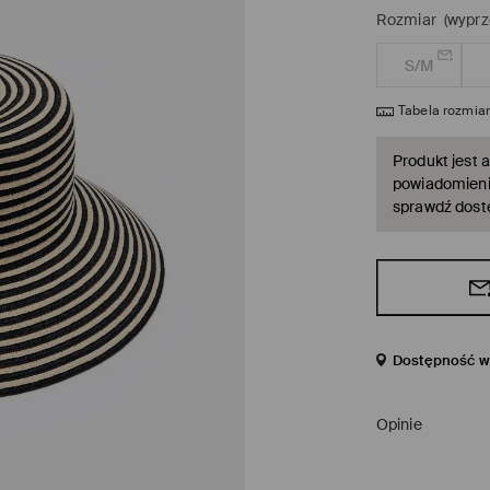
Rozmiar
(wyprz
S/M
Tabela rozmia
Produkt jest a
powiadomienie
sprawdź dost
Dostępność w 
Opinie