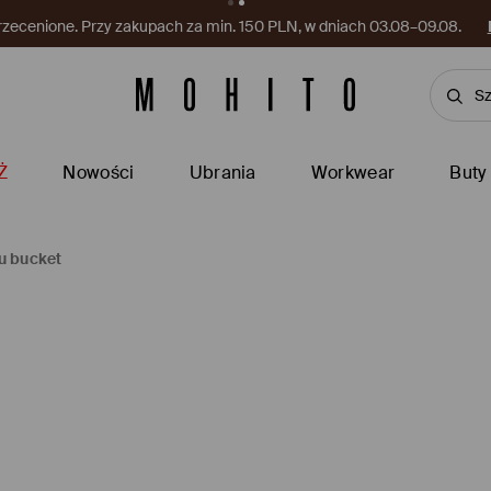
rzecenione. Przy zakupach za min. 150 PLN, w dniach 03.08–09.08.
Ż
Nowości
Ubrania
Workwear
Buty
u bucket