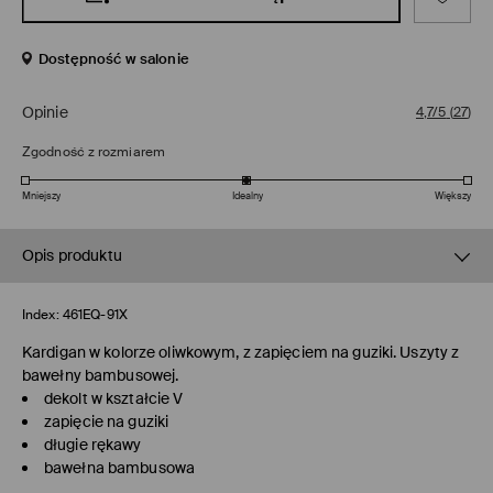
Dostępność w salonie
Opinie
4,7/5
(
27
)
Zgodność z rozmiarem
Mniejszy
Idealny
Większy
Opis produktu
Index:
461EQ-91X
Kardigan w kolorze oliwkowym, z zapięciem na guziki. Uszyty z
bawełny bambusowej.
dekolt w kształcie V
zapięcie na guziki
długie rękawy
bawełna bambusowa