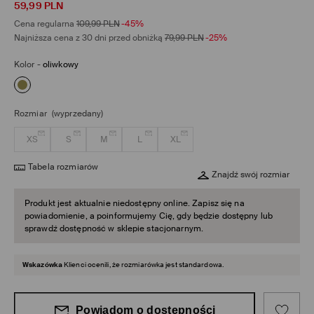
59,99
PLN
Cena regularna
109,99
PLN
-45%
Najniższa cena z 30 dni przed obniżką
79,99
PLN
-25%
Kolor
-
oliwkowy
Rozmiar
(wyprzedany)
XS
S
M
L
XL
Tabela rozmiarów
Znajdź swój rozmiar
Produkt jest aktualnie niedostępny online. Zapisz się na
powiadomienie, a poinformujemy Cię, gdy będzie dostępny lub
sprawdź dostępność w sklepie stacjonarnym.
Wskazówka
Klienci ocenili, że rozmiarówka jest standardowa.
Powiadom o dostępności