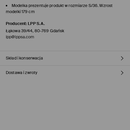
Modelka prezentuje produkt w rozmiarze S/36. Wzrost
modelki 179 cm
Producent
:
LPP S.A.
Łąkowa 39/44, 80-769 Gdańsk
lpp@lppsa.com
Skład i konserwacja
Dostawa i zwroty
MATERIAŁ PIERWSZY
:
30% BAWEŁNA, 70% BAMBUS
Polityka dostawy
Odbiór w sklepie Mohito
(1-3 dni roboczych)
0,00 PLN / Płatność Online
ORLEN Paczka
(1-3 dni roboczych)
6,90 PLN / Płatność Online