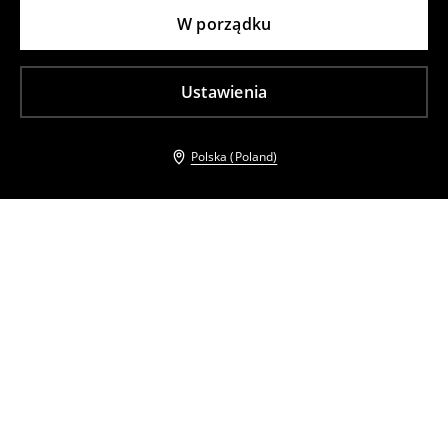
W porządku
Ustawienia
Polska (Poland)
Inni klienci wybrali takźe
Kardigan z ozdobnymi guzikami
Kardigan