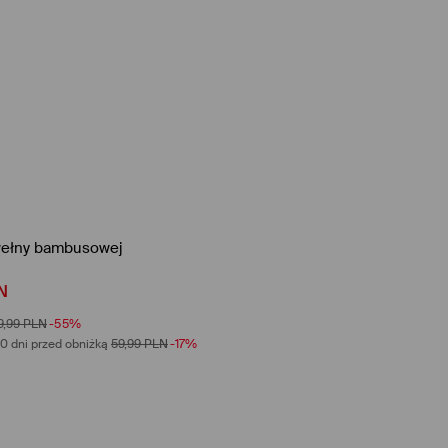
wełny bambusowej
N
9,99
PLN
-55%
0 dni przed obniżką
59,99
PLN
-17%