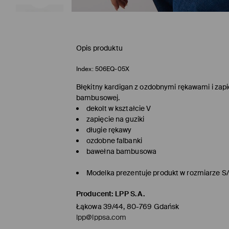
Opis produktu
Index:
506EQ-05X
Błękitny kardigan z ozdobnymi rękawami i zapi
bambusowej.
dekolt w kształcie V
zapięcie na guziki
długie rękawy
ozdobne falbanki
bawełna bambusowa
Modelka prezentuje produkt w rozmiarze S
Producent
:
LPP S.A.
Łąkowa 39/44, 80-769 Gdańsk
lpp@lppsa.com