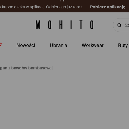
kupon czeka w aplikacji! Odbierz go już teraz.
Pobierz aplikację
Ż
Nowości
Ubrania
Workwear
Buty
igan z bawełny bambusowej