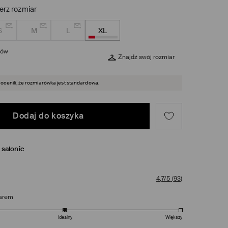
erz rozmiar
S
M
L
XL
rów
Znajdź swój rozmiar
 ocenili, że rozmiarówka jest standardowa.
Dodaj do koszyka
salonie
4,7/5
(
93
)
arem
Idealny
Większy