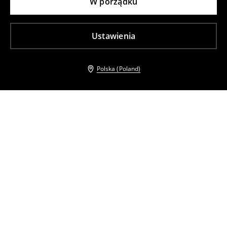
W porządku
Ustawienia
Polska (Poland)
Inni klienci wybrali takźe
Kardigan z wełną
Kardigan
99
,
99
PLN
49
,
99
PLN