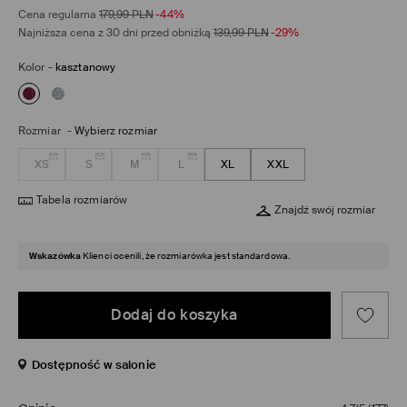
Cena regularna
179,99
PLN
-44%
Najniższa cena z 30 dni przed obniżką
139,99
PLN
-29%
Kolor
-
kasztanowy
Rozmiar
-
Wybierz rozmiar
XS
S
M
L
XL
XXL
Tabela rozmiarów
Znajdź swój rozmiar
Wskazówka
Klienci ocenili, że rozmiarówka jest standardowa.
Dodaj do koszyka
Dostępność w salonie