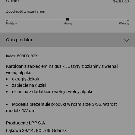
Opinie
4,7/5
(
177
)
Zgodność z rozmiarem
Mniejszy
Idealny
Większy
Opis produktu
Index:
508EQ-83X
Kardigan z zapięciem na guziki. Uszyty z dzianiny z wełną i
wełną alpaki.
okrągły dekolt
zapięcie na guziki
dzianina z dodatkiem wełny i wełny alpaki
Modelka prezentuje produkt w rozmiarze S/36. Wzrost
modelki 177 cm
Producent
:
LPP S.A.
Łąkowa 39/44, 80-769 Gdańsk