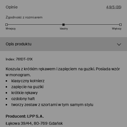
Opinie
4,9/5
(
35
)
Zgodność z rozmiarem
Mniejszy
Idealny
Większy
Opis produktu
Index:
761DT-01X
Koszula z krótkim rękawem i zapięciem na guziki. Posiada wzór
w monogram.
klasyczny kołnierz
zapięcie na guziki
krótkie rękawy
ozdobny haft
tworzy zestaw z szortami w tym samym stylu
Producent
:
LPP S.A.
Łąkowa 39/44, 80-769 Gdańsk