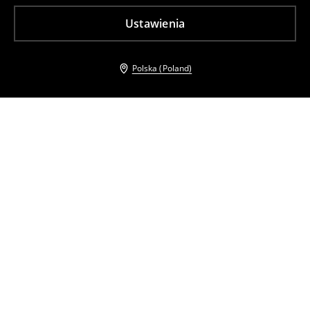
Ustawienia
Polska (Poland)
Inni klienci wybrali takźe
Szorty
Koszula z koronką
79
,
99
PLN
69
,
99
PLN
Cena regularna
149,99
PLN
Cena regularna
139,99
PLN
Najniższa cena z 30 dni przed obniżką
119,99
PLN
Najniższa cena z 30 dni przed obniżką
99,99
PLN