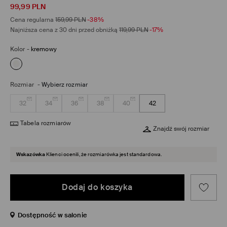
99,99
PLN
Cena regularna
159,99
PLN
-38%
Najniższa cena z 30 dni przed obniżką
119,99
PLN
-17%
Kolor
-
kremowy
Rozmiar
-
Wybierz rozmiar
32
34
36
38
40
42
Tabela rozmiarów
Znajdź swój rozmiar
Wskazówka
Klienci ocenili, że rozmiarówka jest standardowa.
Dodaj do koszyka
Dostępność w salonie