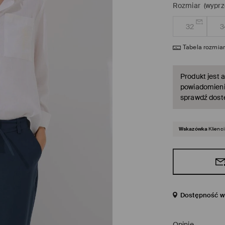
Rozmiar
(wyprz
32
3
Tabela rozmia
Produkt jest a
powiadomienie
sprawdź dost
Wskazówka
Klienci
Dostępność w 
Opinie