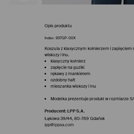
Opis produktu
Index:
937GP-00X
Koszula z klasycznym kołnierzem i zapięciem n
wiskozy i lnu.
klasyczny kołnierz
zapięcie na guziki
rękawy z mankietem
ozdobny haft
mieszanka wiskozy i lnu
Modelka prezentuje produkt w rozmiarze S
Producent
:
LPP S.A.
Łąkowa 39/44, 80-769 Gdańsk
lpp@lppsa.com