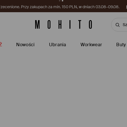
rzecenione. Przy zakupach za min. 150 PLN, w dniach 03.08–09.08.
Ż
Nowości
Ubrania
Workwear
Buty