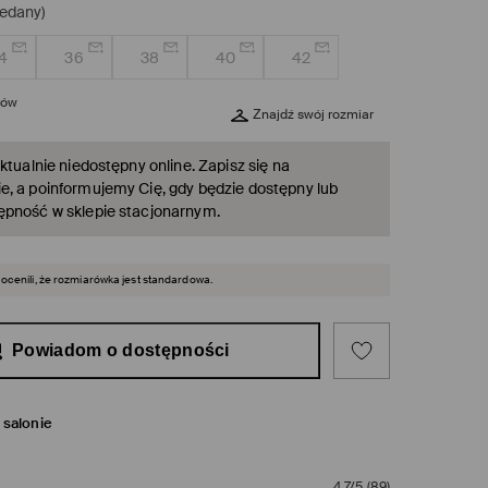
edany)
4
36
38
40
42
rów
Znajdź swój rozmiar
ktualnie niedostępny online. Zapisz się na
, a poinformujemy Cię, gdy będzie dostępny lub
ępność w sklepie stacjonarnym.
 ocenili, że rozmiarówka jest standardowa.
Powiadom o dostępności
salonie
4,7/5
(
89
)