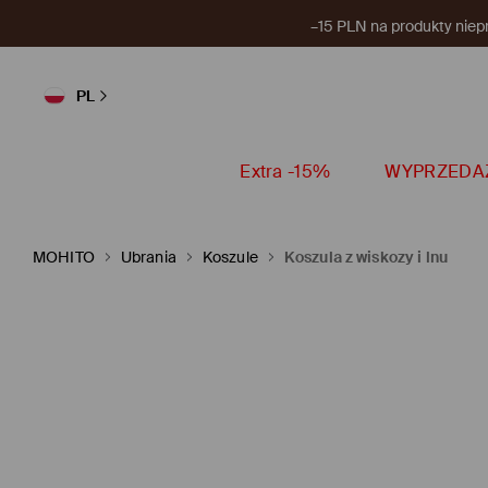
–15 PLN na produkty niep
PL
Extra -15%
WYPRZEDA
MOHITO
Ubrania
Koszule
Koszula z wiskozy i lnu