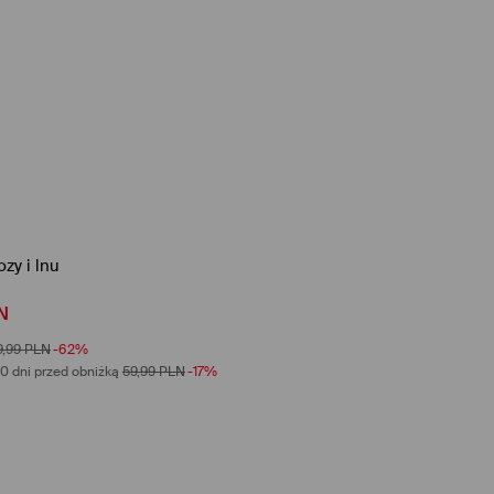
zy i lnu
N
9,99
PLN
-62%
0 dni przed obniżką
59,99
PLN
-17%