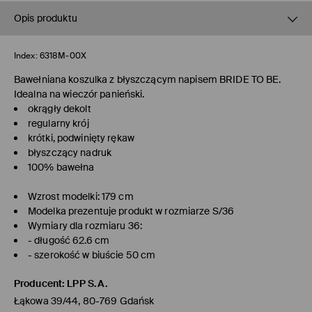
Opis produktu
Index:
6318M-00X
Bawełniana koszulka z błyszczącym napisem BRIDE TO BE.
Idealna na wieczór panieński.
okrągły dekolt
regularny krój
krótki, podwinięty rękaw
błyszczący nadruk
100% bawełna
Wzrost modelki: 179 cm
Modelka prezentuje produkt w rozmiarze S/36
Wymiary dla rozmiaru 36:
- długość 62.6 cm
- szerokość w biuście 50 cm
Producent
:
LPP S.A.
Łąkowa 39/44, 80-769 Gdańsk