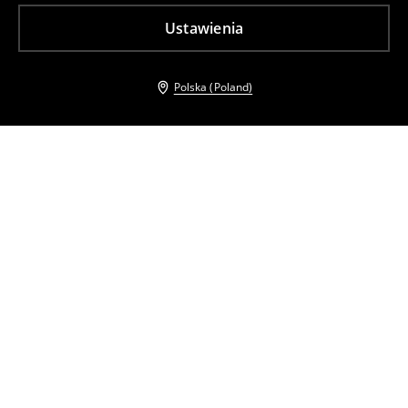
Ustawienia
Polska (Poland)
Inni klienci wybrali takźe
T-shirt z modalem
Bawełniany t-shirt o prostym kroju
35
,
99
PLN
27
,
99
PLN
Najniższa cena z 30 dni przed obniżką
49,99
PLN
Najniższa cena z 30 dni przed obniżką
49,99
PLN