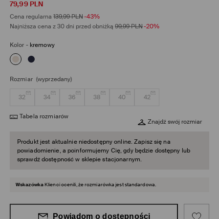
79,99
PLN
Cena regularna
139,99
PLN
-43%
Najniższa cena z 30 dni przed obniżką
99,99
PLN
-20%
Kolor
-
kremowy
Rozmiar
(wyprzedany)
32
34
36
38
40
42
Tabela rozmiarów
Znajdź swój rozmiar
Produkt jest aktualnie niedostępny online. Zapisz się na
powiadomienie, a poinformujemy Cię, gdy będzie dostępny lub
sprawdź dostępność w sklepie stacjonarnym.
Wskazówka
Klienci ocenili, że rozmiarówka jest standardowa.
Powiadom o dostępności