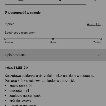
Dostępność w salonie
Opinie
4,8/5
(
108
)
Zgodność z rozmiarem
Mniejszy
Idealny
Większy
Opis produktu
Index:
882EE-01X
Koszulowa sukienka o długości mini, z paskiem w zestawie.
Posiada krótkie rękawy i zapięcie na zatrzaski.
koszulowy krój
długość mini
zapięcie na zatrzaski
krótkie rękawy
pasek w zestawie