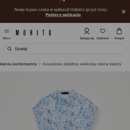
Nowy kupon czeka w aplikacji! Odbierz go już teraz.
Pobierz aplikację
Ulubione
Zaloguj się
Koszyk
Menu
kienki, kombinezony
Koszulowa błękitna sukienka mini w kwiaty