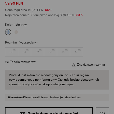
59,99
PLN
Cena regularna
149,99
PLN
-60%
Najniższa cena z 30 dni przed obniżką
89,99
PLN
-33%
Kolor
-
błękitny
Rozmiar
(wyprzedany)
32
34
36
38
40
42
Tabela rozmiarów
Znajdź swój rozmiar
Produkt jest aktualnie niedostępny online. Zapisz się na
powiadomienie, a poinformujemy Cię, gdy będzie dostępny lub
sprawdź dostępność w sklepie stacjonarnym.
Wskazówka
Klienci ocenili, że rozmiarówka jest standardowa.
Powiadom o dostępności