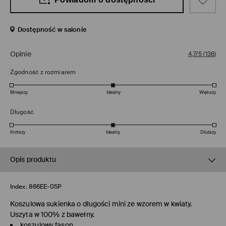
Dostępność w salonie
Opinie
4,7/5
(
136
)
Zgodność z rozmiarem
Mniejszy
Idealny
Większy
Długość
Krótszy
Idealny
Dłuższy
Opis produktu
Index:
866EE-05P
Koszulowa sukienka o długości mini ze wzorem w kwiaty.
Uszyta w 100% z bawełny.
koszulowy fason