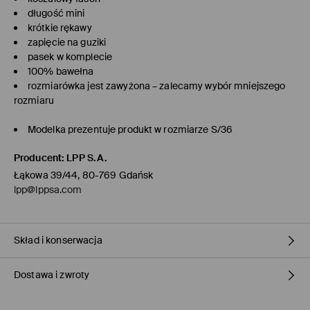
długość mini
krótkie rękawy
zapięcie na guziki
pasek w komplecie
100% bawełna
rozmiarówka jest zawyżona – zalecamy wybór mniejszego
rozmiaru
Modelka prezentuje produkt w rozmiarze S/36
Producent
:
LPP S.A.
Łąkowa 39/44, 80-769 Gdańsk
lpp@lppsa.com
Skład i konserwacja
Dostawa i zwroty
PIERWSZY ARTYKUŁ PIERWSZA PODSZEWKA
:
100% BAWEŁNA
PIERWSZY ARTYKUŁ MATERIAŁ PIERWSZY
:
100% BAWEŁNA