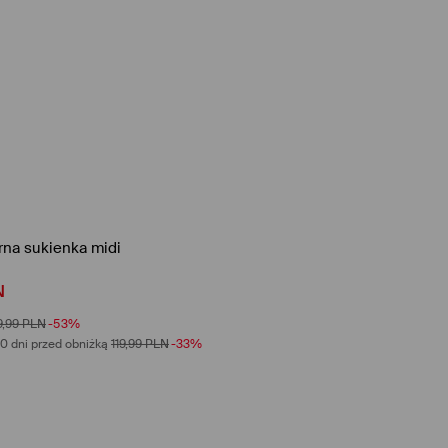
rna sukienka midi
N
9,99
PLN
-53%
0 dni przed obniżką
119,99
PLN
-33%