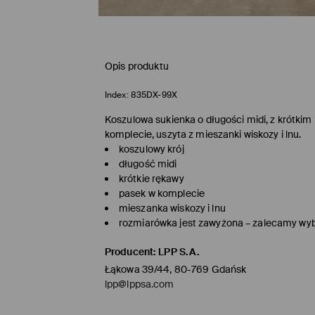
Opis produktu
Index:
835DX-99X
Koszulowa sukienka o długości midi, z krótki
komplecie, uszyta z mieszanki wiskozy i lnu.
koszulowy krój
długość midi
krótkie rękawy
pasek w komplecie
mieszanka wiskozy i lnu
rozmiarówka jest zawyżona – zalecamy wy
Producent
:
LPP S.A.
Łąkowa 39/44, 80-769 Gdańsk
lpp@lppsa.com