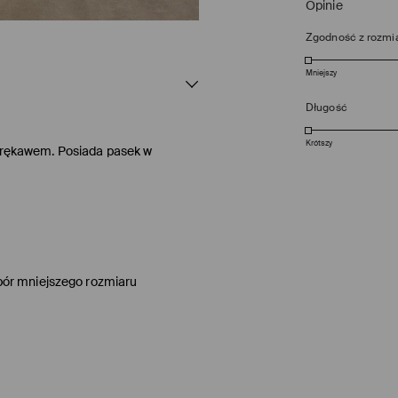
Opinie
Zgodność z rozmi
Mniejszy
Długość
Krótszy
m rękawem. Posiada pasek w
bór mniejszego rozmiaru