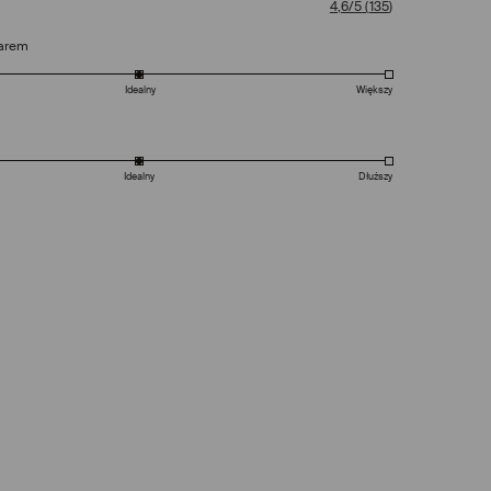
4,6/5
(
135
)
arem
Idealny
Większy
Idealny
Dłuższy