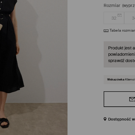
Rozmiar
(wyprz
32
3
Tabela rozmia
Produkt jest a
powiadomienie
sprawdź dost
Wskazówka
Klienci
Dostępność w 