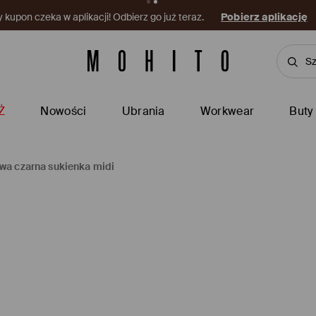
kupon czeka w aplikacji! Odbierz go już teraz.
Pobierz aplikację
Ż
Nowości
Ubrania
Workwear
Buty
wa czarna sukienka midi