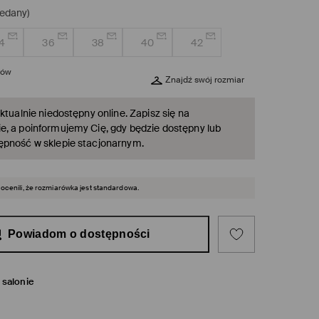
edany)
4
36
38
40
42
rów
Znajdź swój rozmiar
ktualnie niedostępny online. Zapisz się na
, a poinformujemy Cię, gdy będzie dostępny lub
ępność w sklepie stacjonarnym.
 ocenili, że rozmiarówka jest standardowa.
Powiadom o dostępności
salonie