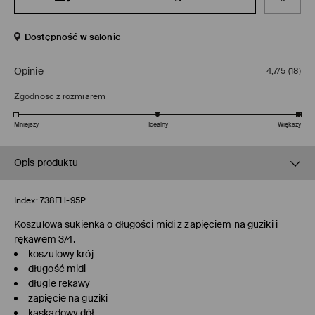
Dostępność w salonie
Opinie
4,7/5
(
18
)
Zgodność z rozmiarem
Mniejszy
Idealny
Większy
Opis produktu
Index:
738EH-95P
Koszulowa sukienka o długości midi z zapięciem na guziki i
rękawem 3/4.
koszulowy krój
długość midi
długie rękawy
zapięcie na guziki
kaskadowy dół