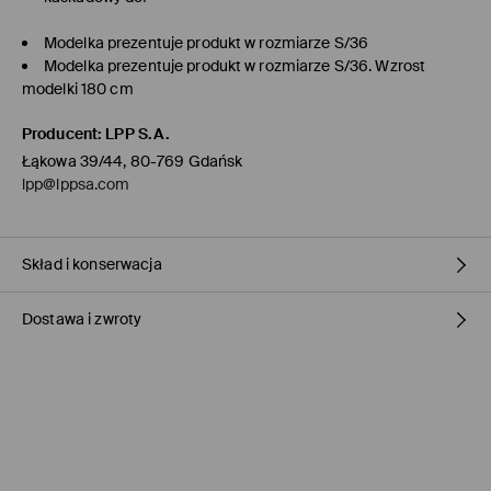
Modelka prezentuje produkt w rozmiarze S/36
Modelka prezentuje produkt w rozmiarze S/36. Wzrost
modelki 180 cm
Producent
:
LPP S.A.
Łąkowa 39/44, 80-769 Gdańsk
lpp@lppsa.com
Skład i konserwacja
Dostawa i zwroty
MATERIAŁ PIERWSZY
:
2% ELASTAN, 64% POLIESTER, 34% WISKOZA
PRAĆ Z PODOBNYMI KOLORAMI
Polityka dostawy
PRASOWAĆ W MAX. TEMP. 150° C
Odbiór w sklepie Mohito
(1-3 dni roboczych)
NIE BIELIĆ
0,00 PLN / Płatność Online
PRAĆ W PRALCE Z MAX. TEMP.30° C - PROCES ŁAGODNY