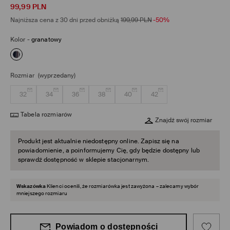
99,99
PLN
Najniższa cena z 30 dni przed obniżką
199,99
PLN
-50%
Kolor
-
granatowy
Rozmiar
(wyprzedany)
32
34
36
38
40
42
Tabela rozmiarów
Znajdź swój rozmiar
Produkt jest aktualnie niedostępny online. Zapisz się na
powiadomienie, a poinformujemy Cię, gdy będzie dostępny lub
sprawdź dostępność w sklepie stacjonarnym.
Wskazówka
Klienci ocenili, że rozmiarówka jest zawyżona – zalecamy wybór
mniejszego rozmiaru
Powiadom o dostępności