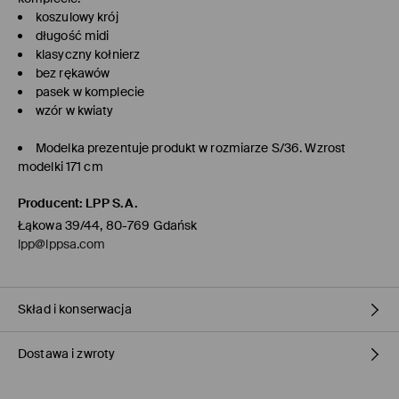
koszulowy krój
długość midi
klasyczny kołnierz
bez rękawów
pasek w komplecie
wzór w kwiaty
Modelka prezentuje produkt w rozmiarze S/36. Wzrost
modelki 171 cm
Producent
:
LPP S.A.
Łąkowa 39/44, 80-769 Gdańsk
lpp@lppsa.com
Skład i konserwacja
Dostawa i zwroty
Materiał I
:
100% POLIESTER
Materiał II
:
100% POLIESTER