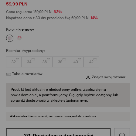
59,99
PLN
Cena regularna
159,99
PLN
-63%
Najniższa cena z 30 dni przed obniżką
69,99
PLN
-14%
Kolor
-
kremowy
Rozmiar
(wyprzedany)
32
34
36
38
40
42
Tabela rozmiarów
Znajdź swój rozmiar
Produkt jest aktualnie niedostępny online. Zapisz się na
powiadomienie, a poinformujemy Cię, gdy będzie dostępny lub
sprawdź dostępność w sklepie stacjonarnym.
Wskazówka
Klienci ocenili, że rozmiarówka jest standardowa.
Powiadom o dostępności