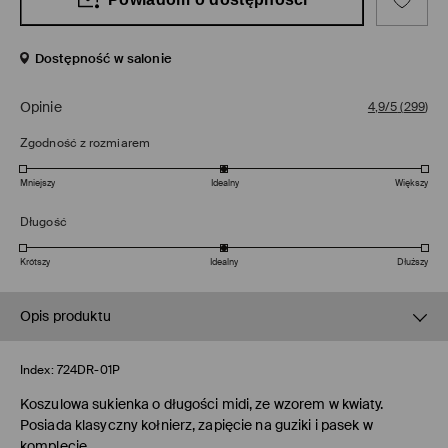
Dostępność w salonie
Opinie
4,9/5
(
299
)
Zgodność z rozmiarem
Mniejszy
Idealny
Większy
Długość
Krótszy
Idealny
Dłuższy
Opis produktu
Index:
724DR-01P
Koszulowa sukienka o długości midi, ze wzorem w kwiaty.
Posiada klasyczny kołnierz, zapięcie na guziki i pasek w
komplecie.