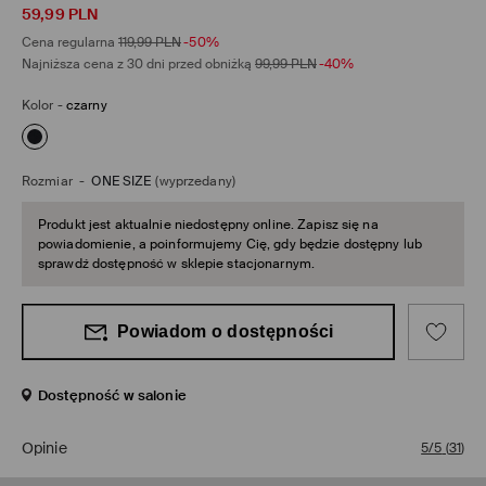
59,99
PLN
Cena regularna
119,99
PLN
-50%
Najniższa cena z 30 dni przed obniżką
99,99
PLN
-40%
Kolor
-
czarny
Rozmiar
-
ONE SIZE
(wyprzedany)
Produkt jest aktualnie niedostępny online. Zapisz się na
powiadomienie, a poinformujemy Cię, gdy będzie dostępny lub
sprawdź dostępność w sklepie stacjonarnym.
Powiadom o dostępności
Dostępność w salonie
Opinie
5/5
(
31
)