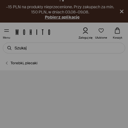
–15 PLN na produkty nieprzecenione. Przy zakupach za min.
150 PLN, w dniach 03.08–09.08.
Pobierz aplikację
Ulubione
Zaloguj się
Koszyk
Menu
Torebki, plecaki