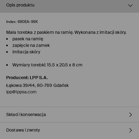
Opis produktu
Index:
690EA-99X
Mała torebka z paskiem na ramię. Wykonana z imitacji skóry.
pasek na ramię
zapięcie na zamek
imitacja skóry
Wymiary torebki: 15.5 x 20.5 x 8 cm
Producent
:
LPP S.A.
Łąkowa 39/44, 80-769 Gdańsk
lpp@lppsa.com
Skład i konserwacja
Dostawa i zwroty
Materiał I
:
100% POLIURETAN
Materiał II
:
100% POLIESTER