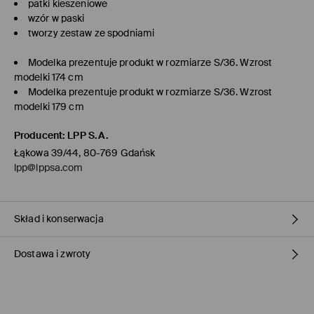
patki kieszeniowe
wzór w paski
tworzy zestaw ze spodniami
Modelka prezentuje produkt w rozmiarze S/36. Wzrost
modelki 174 cm
Modelka prezentuje produkt w rozmiarze S/36. Wzrost
modelki 179 cm
Producent
:
LPP S.A.
Łąkowa 39/44, 80-769 Gdańsk
lpp@lppsa.com
Skład i konserwacja
Dostawa i zwroty
MATERIAŁ PIERWSZY
:
60% WISKOZA, 21% POLIESTER, 15% LEN, 4%
BAWEŁNA
PIERWSZA PODSZEWKA
:
55% POLIESTER, 45% WISKOZA
Polityka dostawy
PRASOWAĆ PRZEZ PŁÓTNO OCHRONNE