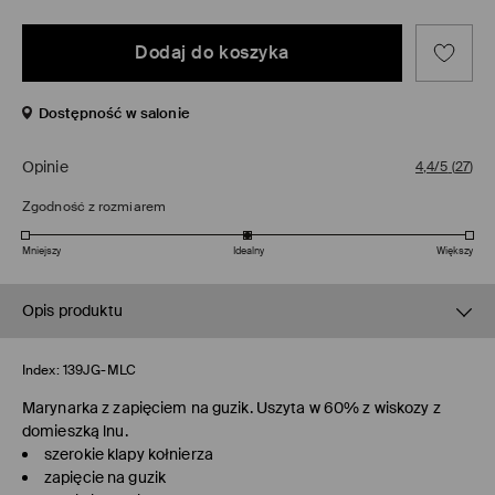
Dodaj do koszyka
Dostępność w salonie
Opinie
4,4/5
(
27
)
Zgodność z rozmiarem
Mniejszy
Idealny
Większy
Opis produktu
Index:
139JG-MLC
Marynarka z zapięciem na guzik. Uszyta w 60% z wiskozy z
domieszką lnu.
szerokie klapy kołnierza
zapięcie na guzik