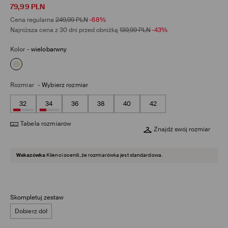
79,99
PLN
Cena regularna
249,99
PLN
-68%
Najniższa cena z 30 dni przed obniżką
139,99
PLN
-43%
Kolor
-
wielobarwny
Rozmiar
-
Wybierz rozmiar
32
34
36
38
40
42
Tabela rozmiarów
Znajdź swój rozmiar
Wskazówka
Klienci ocenili, że rozmiarówka jest standardowa.
Skompletuj zestaw
Dobierz dół