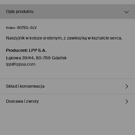
Opis produktu
Index:
607EG-SLV
Naszyjnik w koloze srebrnym, z zawieszką w kształcie serca.
Producent
:
LPP S.A.
Łąkowa 39/44, 80-769 Gdańsk
lpp@lppsa.com
Skład i konserwacja
Dostawa i zwroty
Materiał I
:
90% MOSIĄDZ, 10% STOP CYNKU
Polityka dostawy
Odbiór w sklepie Mohito
(1-3 dni roboczych)