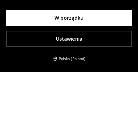
W porządku
Ustawienia
Polska (Poland)
Inni klienci wybrali takźe