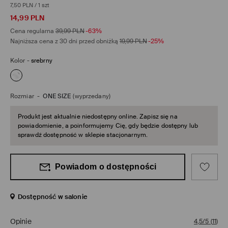
7,50 PLN
/
1 szt
14,99
PLN
Cena regularna
39,99
PLN
-63%
Najniższa cena z 30 dni przed obniżką
19,99
PLN
-25%
Kolor
-
srebrny
Rozmiar
-
ONE SIZE
(wyprzedany)
Produkt jest aktualnie niedostępny online. Zapisz się na
powiadomienie, a poinformujemy Cię, gdy będzie dostępny lub
sprawdź dostępność w sklepie stacjonarnym.
Powiadom o dostępności
Dostępność w salonie
Opinie
4,5/5
(
11
)