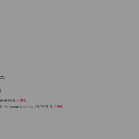
zcz
N
9,99
PLN
-70%
0 dni przed obniżką
99,99
PLN
-20%