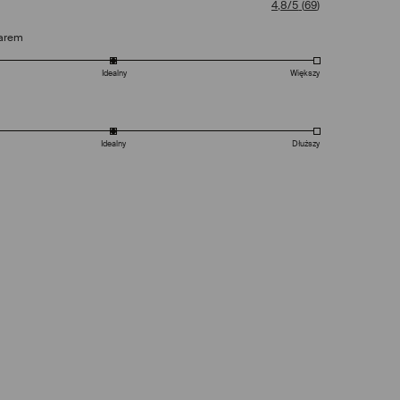
4,8/5
(
69
)
arem
Idealny
Większy
Idealny
Dłuższy