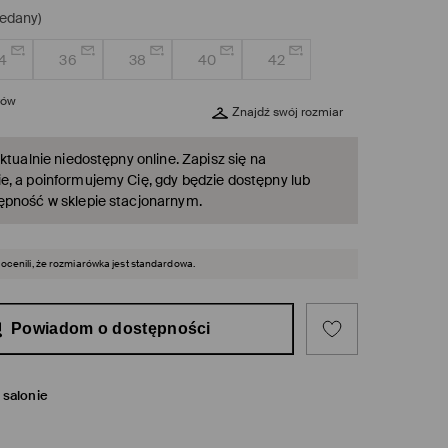
edany)
4
36
38
40
42
rów
Znajdź swój rozmiar
ktualnie niedostępny online. Zapisz się na
, a poinformujemy Cię, gdy będzie dostępny lub
ępność w sklepie stacjonarnym.
 ocenili, że rozmiarówka jest standardowa.
Powiadom o dostępności
salonie