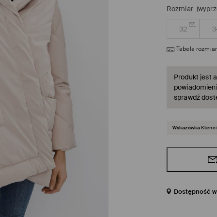
Rozmiar
(wyprz
32
3
Tabela rozmia
Produkt jest a
powiadomienie
sprawdź dost
Wskazówka
Klienci
Dostępność w 