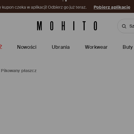
kupon czeka w aplikacji! Odbierz go już teraz.
Pobierz aplikację
Ż
Nowości
Ubrania
Workwear
Buty
Pikowany płaszcz