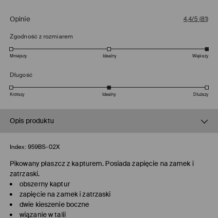
Opinie
4,4/5
(
81
)
Zgodność z rozmiarem
Mniejszy
Idealny
Większy
Długość
Krótszy
Idealny
Dłuższy
Opis produktu
Index:
959BS-02X
Pikowany płaszcz z kapturem. Posiada zapięcie na zamek i
zatrzaski.
obszerny kaptur
zapięcie na zamek i zatrzaski
dwie kieszenie boczne
wiązanie w talii