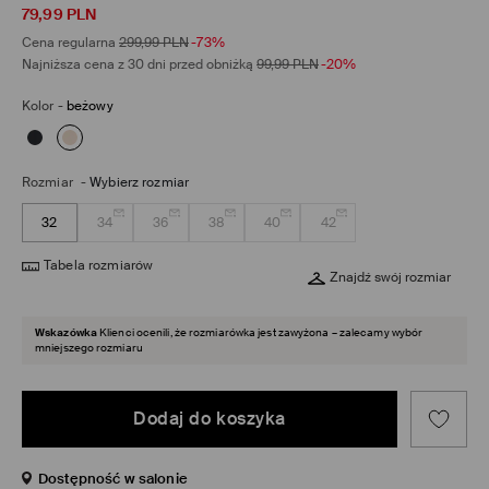
79,99
PLN
Cena regularna
299,99
PLN
-73%
Najniższa cena z 30 dni przed obniżką
99,99
PLN
-20%
Kolor
-
beżowy
Rozmiar
-
Wybierz rozmiar
32
34
36
38
40
42
Tabela rozmiarów
Znajdź swój rozmiar
Wskazówka
Klienci ocenili, że rozmiarówka jest zawyżona – zalecamy wybór
mniejszego rozmiaru
Dodaj do koszyka
Dostępność w salonie