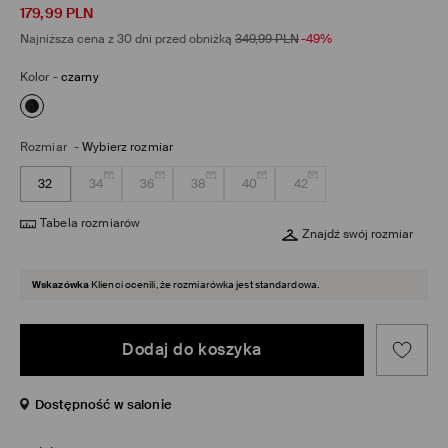
179,99
PLN
Najniższa cena z 30 dni przed obniżką
349,99
PLN
-49%
Kolor
-
czarny
Rozmiar
-
Wybierz rozmiar
32
34
36
38
40
42
Tabela rozmiarów
Znajdź swój rozmiar
Wskazówka
Klienci ocenili, że rozmiarówka jest standardowa.
Dodaj do koszyka
Dostępność w salonie