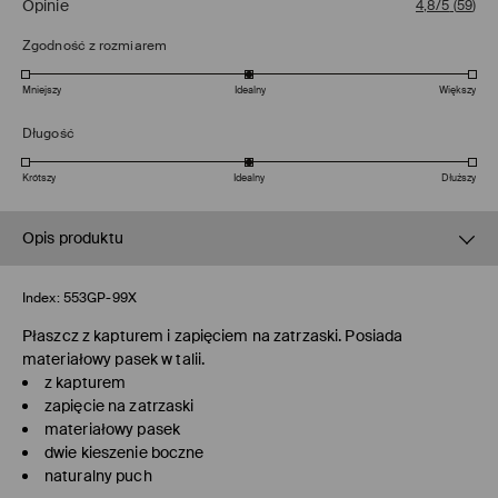
Opinie
4,8/5
(
59
)
Zgodność z rozmiarem
Mniejszy
Idealny
Większy
Długość
Krótszy
Idealny
Dłuższy
Opis produktu
Index:
553GP-99X
Płaszcz z kapturem i zapięciem na zatrzaski. Posiada
materiałowy pasek w talii.
z kapturem
zapięcie na zatrzaski
materiałowy pasek
dwie kieszenie boczne
naturalny puch