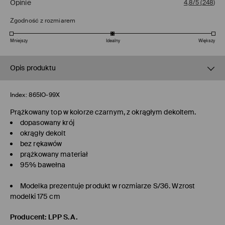
Opinie
4,8/5
(
248
)
Zgodność z rozmiarem
Mniejszy
Idealny
Większy
Opis produktu
Index:
865IO-99X
Prążkowany top w kolorze czarnym, z okrągłym dekoltem.
dopasowany krój
okrągły dekolt
bez rękawów
prążkowany materiał
95% bawełna
Modelka prezentuje produkt w rozmiarze S/36. Wzrost
modelki 175 cm
Producent
:
LPP S.A.