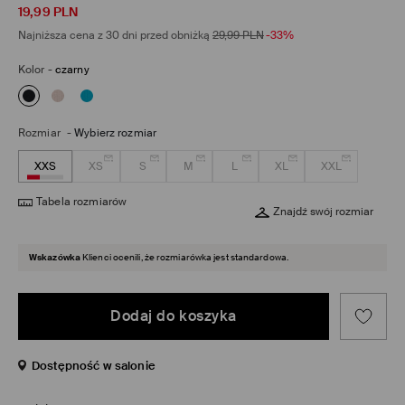
19,99
PLN
Najniższa cena z 30 dni przed obniżką
29,99
PLN
-33%
Kolor
-
czarny
Rozmiar
-
Wybierz rozmiar
XXS
XS
S
M
L
XL
XXL
Tabela rozmiarów
Znajdź swój rozmiar
Wskazówka
Klienci ocenili, że rozmiarówka jest standardowa.
Dodaj do koszyka
Dostępność w salonie