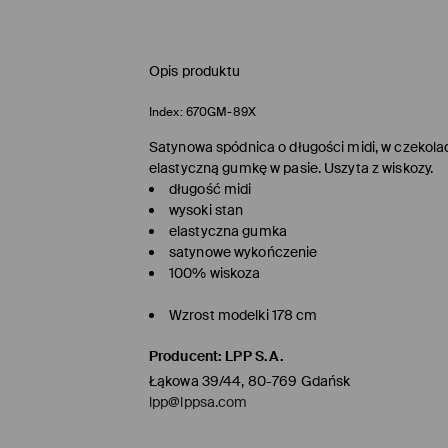
Opis produktu
Index:
670GM-89X
Satynowa spódnica o długości midi, w czekol
elastyczną gumkę w pasie. Uszyta z wiskozy.
długość midi
wysoki stan
elastyczna gumka
satynowe wykończenie
100% wiskoza
Wzrost modelki 178 cm
Producent
:
LPP S.A.
Łąkowa 39/44, 80-769 Gdańsk
lpp@lppsa.com