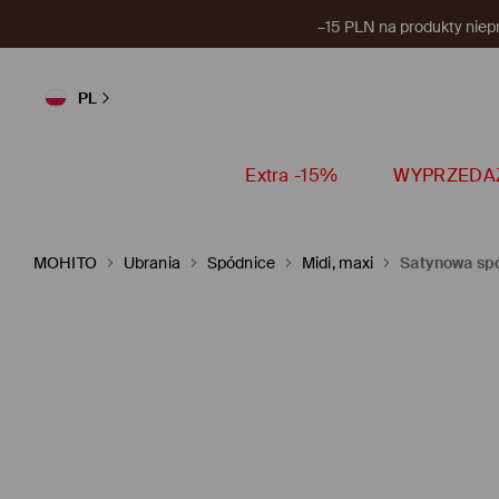
–15 PLN na produkty niep
PL
Extra -15%
WYPRZEDA
MOHITO
Ubrania
Spódnice
Midi, maxi
Satynowa spó