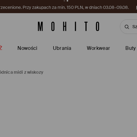
rzecenione. Przy zakupach za min. 150 PLN, w dniach 03.08–09.08.
Ż
Nowości
Ubrania
Workwear
Buty
dnica midi z wiskozy