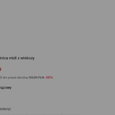
nica midi z wiskozy
N
0 dni przed obniżką
129,99
PLN
-38%
rązowy
edany)