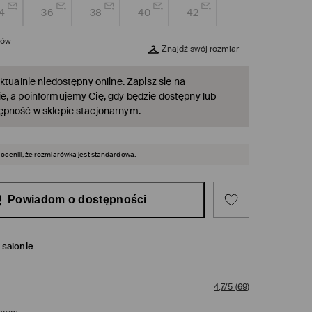
4
36
38
40
42
rów
Znajdź swój rozmiar
ktualnie niedostępny online. Zapisz się na
, a poinformujemy Cię, gdy będzie dostępny lub
ępność w sklepie stacjonarnym.
 ocenili, że rozmiarówka jest standardowa.
Powiadom o dostępności
salonie
4,7/5
(
69
)
arem