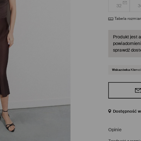
32
3
Tabela rozmia
Produkt jest a
powiadomienie
sprawdź dost
Wskazówka
Klienci
Dostępność w 
Opinie
Zgodność z rozmi