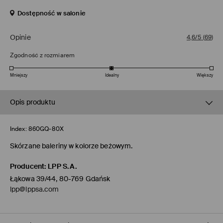
Dostępność w salonie
Opinie
4,6/5
(
69
)
Zgodność z rozmiarem
Mniejszy
Idealny
Większy
Opis produktu
Index:
860GQ-80X
Skórzane baleriny w kolorze beżowym.
Producent
:
LPP S.A.
Łąkowa 39/44, 80-769 Gdańsk
lpp@lppsa.com