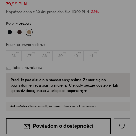
79,99
PLN
Najniższa cena z 30 dni przed obniżką
119,99
PLN
-33%
Kolor
-
beżowy
Rozmiar
(wyprzedany)
36
37
38
39
40
41
Tabela rozmiarów
Produkt jest aktualnie niedostępny online. Zapisz się na
powiadomienie, a poinformujemy Cię, gdy będzie dostępny lub
sprawdź dostępność w sklepie stacjonarnym.
Wskazówka
Klienci ocenili, że rozmiarówka jest standardowa.
Powiadom o dostępności