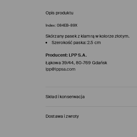
Opis produktu
Index:
084EB-89X
Skórzany pasek z klamrą w kolorze złotym.
Szerokość paska: 2.5 cm
Producent
:
LPP S.A.
Łąkowa 39/44, 80-769 Gdańsk
lpp@lppsa.com
Skład i konserwacja
PIERWSZY ARTYKUŁ
:
100% DWOINA SKÓRZANA
Dostawa i zwroty
NIE BIELIĆ
Polityka dostawy