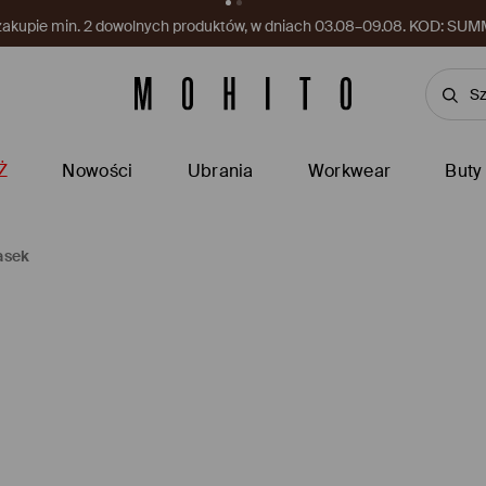
kupon czeka w aplikacji! Odbierz go już teraz.
Pobierz aplikację
Ż
Nowości
Ubrania
Workwear
Buty
asek