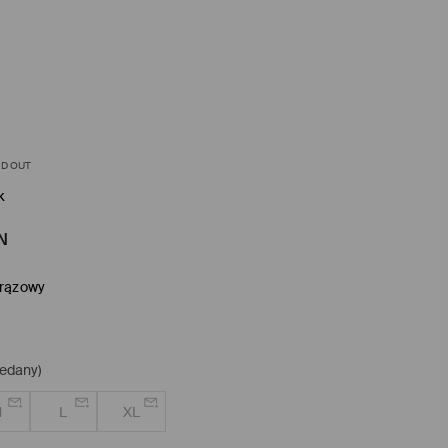
D OUT
k
N
rązowy
edany)
M
L
XL