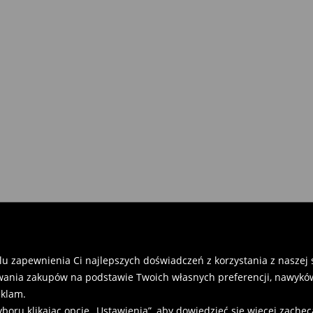
 otrzymania zamówienia:
)
 Paczka (5.90 zł)
u zapewnienia Ci najlepszych doświadczeń z korzystania z naszej st
ania zakupów na podstawie Twoich własnych preferencji, nawyków
eklam.
u klikając opcję „Ustawienia”, aby dowiedzieć się więcej zachę