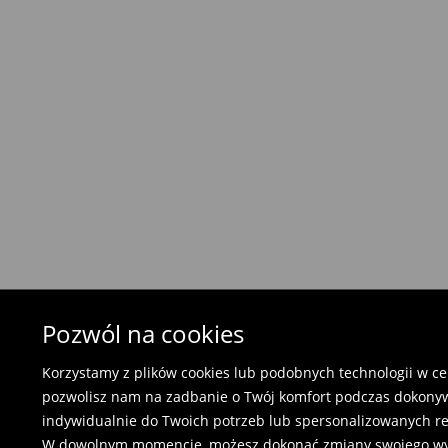
⟶
Szczegółowe informacje o dostawie
Polityka zwrotów
Zwrotu można dokonać w ciągu 30 dni od daty
-
w każdym salonie stacjonarnym (bezpłatnie
-
zwrot towaru w automatach i punktach Orlen
-
odsyłając przez paczkomat InPost (7.90 zł)
⟶
Szczegółowe zasady zwrotu
Pozwól na cookies
Korzystamy z plików cookies lub podobnych technologii w cel
pozwolisz nam na zadbanie o Twój komfort podczas dokonyw
indywidualnie do Twoich potrzeb lub spersonalizowanych r
W dowolnym momencie, możesz dokonać zmiany swojego wybor