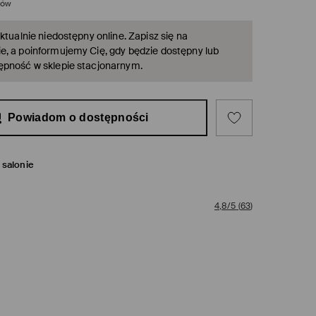
rów
ktualnie niedostępny online. Zapisz się na
, a poinformujemy Cię, gdy będzie dostępny lub
ępność w sklepie stacjonarnym.
Powiadom o dostępności
salonie
4,8/5
(
63
)