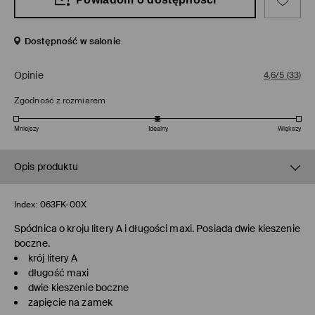
Dostępność w salonie
Opinie
4,6/5
(
33
)
Zgodność z rozmiarem
Mniejszy
Idealny
Większy
Opis produktu
Index:
063FK-00X
Spódnica o kroju litery A i długości maxi. Posiada dwie kieszenie
boczne.
krój litery A
długość maxi
dwie kieszenie boczne
zapięcie na zamek