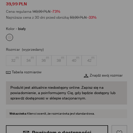
39,99
PLN
Cena regularna
149,99
PLN
-73%
Najniższa cena z 30 dni przed obniżką
59,99
PLN
-33%
Kolor
-
biały
Rozmiar
(wyprzedany)
32
34
36
38
40
42
Tabela rozmiarów
Znajdź swój rozmiar
Produkt jest aktualnie niedostępny online. Zapisz się na
powiadomienie, a poinformujemy Cię, gdy będzie dostępny lub
sprawdź dostępność w sklepie stacjonarnym.
Wskazówka
Klienci ocenili, że rozmiarówka jest standardowa.
Powiadom o dostępności