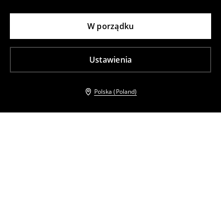
W porządku
Ustawienia
Polska (Poland)
Inni klienci wybrali takźe