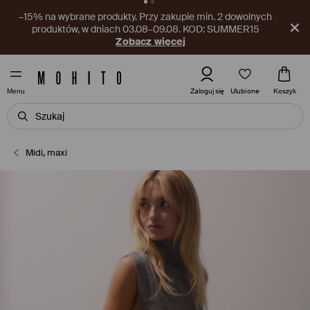
Nowy kupon czeka w aplikacji! Odbierz go już teraz.
Pobierz aplikację
Ulubione
Zaloguj się
Koszyk
Menu
Midi, maxi