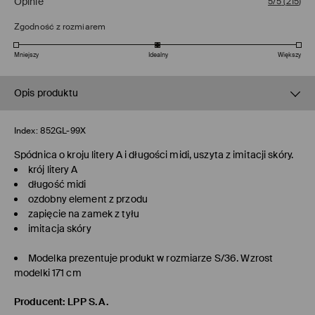
Opinie
5/5
(
215
)
Zgodność z rozmiarem
Mniejszy
Idealny
Większy
Opis produktu
Index:
852GL-99X
Spódnica o kroju litery A i długości midi, uszyta z imitacji skóry.
krój litery A
długość midi
ozdobny element z przodu
zapięcie na zamek z tyłu
imitacja skóry
Modelka prezentuje produkt w rozmiarze S/36. Wzrost
modelki 171 cm
Producent
:
LPP S.A.