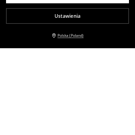
Ustawienia
Polska (Poland)
Inni klienci wybrali takźe
Czarna spódnica midi
Spódnica midi o kroju litery A
49
,
99
PLN
49
,
99
PLN