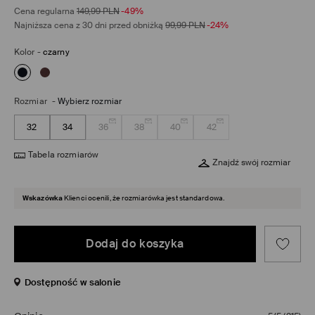
Cena regularna
149,99
PLN
-49%
Najniższa cena z 30 dni przed obniżką
99,99
PLN
-24%
Kolor
-
czarny
Rozmiar
-
Wybierz rozmiar
32
34
36
38
40
42
Tabela rozmiarów
Znajdź swój rozmiar
Wskazówka
Klienci ocenili, że rozmiarówka jest standardowa.
Dodaj do koszyka
Dostępność w salonie