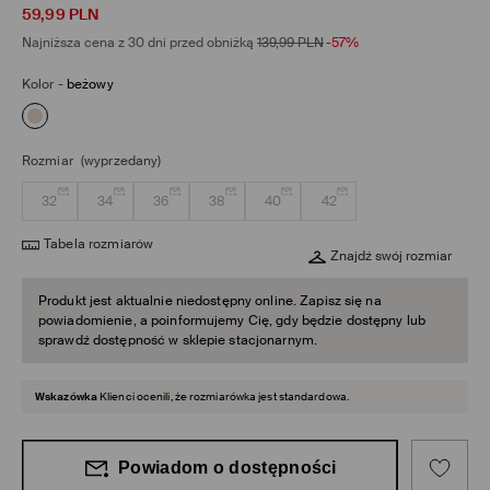
59,99
PLN
Najniższa cena z 30 dni przed obniżką
139,99
PLN
-57%
Kolor
-
beżowy
Rozmiar
(wyprzedany)
32
34
36
38
40
42
Tabela rozmiarów
Znajdź swój rozmiar
Produkt jest aktualnie niedostępny online. Zapisz się na
powiadomienie, a poinformujemy Cię, gdy będzie dostępny lub
sprawdź dostępność w sklepie stacjonarnym.
Wskazówka
Klienci ocenili, że rozmiarówka jest standardowa.
Powiadom o dostępności