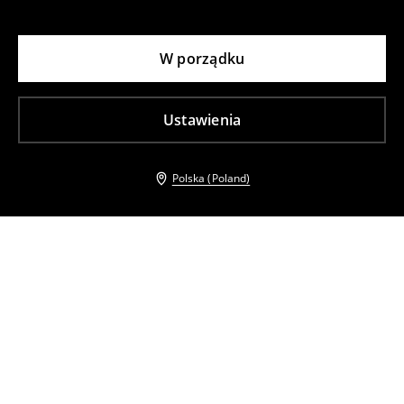
W porządku
Ustawienia
Polska (Poland)
Inni klienci wybrali takźe