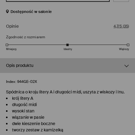
Dostępność w salonie
Opinie
4,7/5
(
35
)
Zgodność z rozmiarem
Mniejszy
Idealny
Większy
Opis produktu
Index:
944GE-02X
Spódnica o kroju litery A i długości midi, uszyta z wiskozy i lnu.
krój litery A
długość midi
wysoki stan
wiązanie w pasie
dwie kieszenie boczne
tworzy zestaw z kamizelką