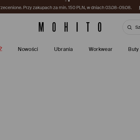
rzecenione. Przy zakupach za min. 150 PLN, w dniach 03.08–09.08.
Ż
Nowości
Ubrania
Workwear
Buty