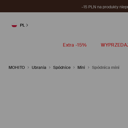
–15 PLN na produkty niep
PL
Extra -15%
WYPRZEDA
MOHITO
Ubrania
Spódnice
Mini
Spódnica mini