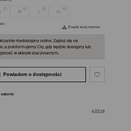
S
M
L
XL
rów
Znajdź swój rozmiar
ktualnie niedostępny online. Zapisz się na
, a poinformujemy Cię, gdy będzie dostępny lub
ępność w sklepie stacjonarnym.
Powiadom o dostępności
salonie
4,7/5
(
3
)