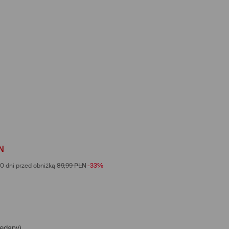
N
0 dni przed obniżką
89,99
PLN
-33%
edany)