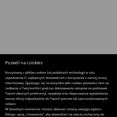
Pozwól na cookies
Korzystamy z plików cookies lub podobnych technologii w celu
zapewnienia Ci najlepszych doświadczeń z korzystania z naszej strony
internetowej. Zgadzając się na wszystkie pliki cookies pozwolisz nam na
zadbanie o Twój komfort podczas dokonywania zakupów na podstawie
Twoich własnych preferencji, nawyków oraz dopasowania wyświetlania
naszej oferty indywidualnie do Twoich potrzeb lub spersonalizowanych
reklam.
W dowolnym momencie, możesz dokonać zmiany swojego wyboru
klikając opcję „Ustawienia”, aby dowiedzieć się więcej zachęcamy do