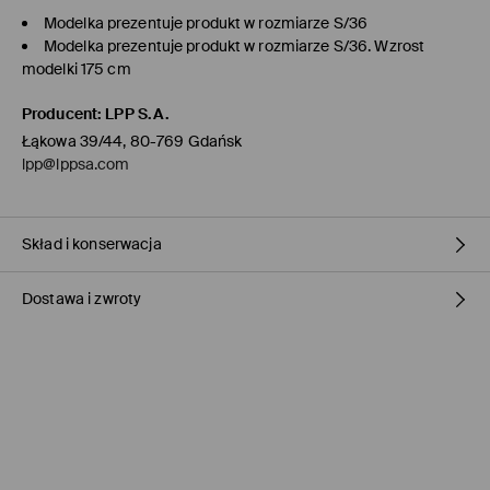
Modelka prezentuje produkt w rozmiarze S/36
Modelka prezentuje produkt w rozmiarze S/36. Wzrost
modelki 175 cm
Producent
:
LPP S.A.
Łąkowa 39/44, 80-769 Gdańsk
lpp@lppsa.com
Skład i konserwacja
Dostawa i zwroty
MATERIAŁ PIERWSZY
:
2% ELASTAN, 64% POLIESTER, 34% WISKOZA
PIERWSZA PODSZEWKA
:
100% POLIESTER
Polityka dostawy
NIE BIELIĆ
PRAĆ Z PODOBNYMI KOLORAMI
Odbiór w sklepie Mohito
(1-3 dni roboczych)
0,00 PLN / Płatność Online
PRASOWAĆ W MAX. TEMP. 110° C - BEZ PARY
PRAĆ W PRALCE Z MAX. TEMP.30° C - PROCES ŁAGODNY
ORLEN Paczka
(1-3 dni roboczych)