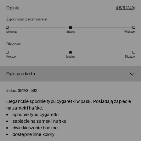
Opinie
4,5/5
(
249
)
Zgodność z rozmiarem
Mniejszy
Idealny
Większy
Długość
Krótszy
Idealny
Dłuższy
Opis produktu
Index:
351AS-59X
Eleganckie spodnie typu cygaretki w paski. Posiadają zapięcie
na zamek i haftkę.
spodnie typu cygaretki
zapięcie na zamek i haftkę
dwie kieszenie boczne
dostępne inne kolory