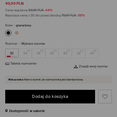
49,99
PLN
Cena regularna
89,99
PLN
-44%
Najniższa cena z 30 dni przed obniżką
79,99
PLN
-38%
Kolor
-
granatowy
Rozmiar
-
Wybierz rozmiar
32
34
36
38
40
42
44
Tabela rozmiarów
Znajdź swój rozmiar
Wskazówka
Klienci ocenili, że rozmiarówka jest standardowa.
Dodaj do koszyka
Dostępność w salonie