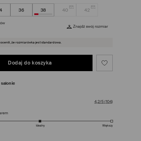
4
36
38
40
42
rów
Znajdź swój rozmiar
 ocenili, że rozmiarówka jest standardowa.
Dodaj do koszyka
salonie
4,2/5
(
104
)
arem
Idealny
Większy