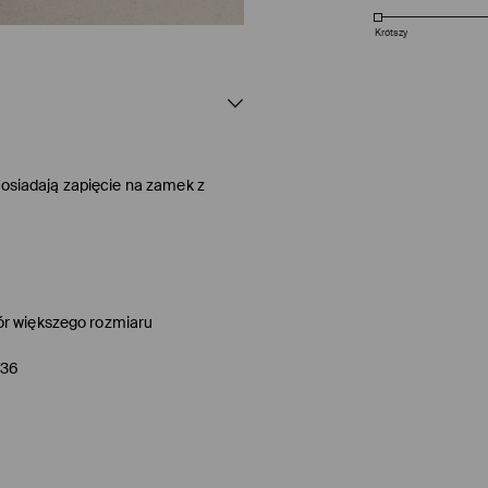
Krótszy
Posiadają zapięcie na zamek z
ór większego rozmiaru
/36