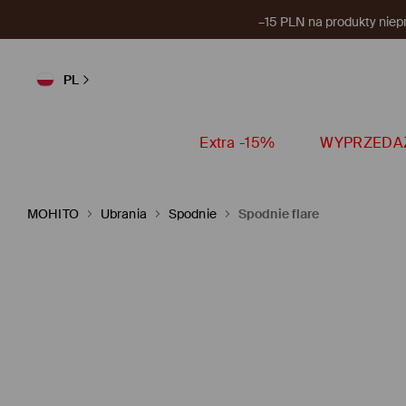
–15 PLN na produkty niep
PL
Extra -15%
WYPRZEDA
MOHITO
Ubrania
Spodnie
Spodnie flare