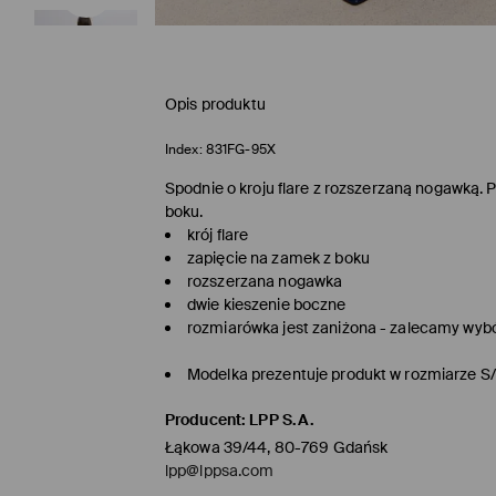
Opis produktu
Index:
831FG-95X
Spodnie o kroju flare z rozszerzaną nogawką. 
boku.
krój flare
zapięcie na zamek z boku
rozszerzana nogawka
dwie kieszenie boczne
rozmiarówka jest zaniżona - zalecamy wyb
Modelka prezentuje produkt w rozmiarze S
Producent
:
LPP S.A.
Łąkowa 39/44, 80-769 Gdańsk
lpp@lppsa.com