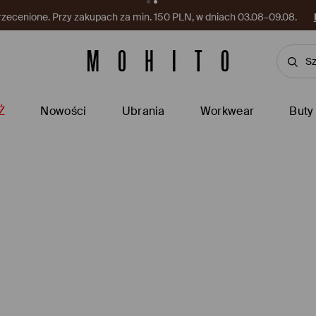
rzecenione. Przy zakupach za min. 150 PLN, w dniach 03.08–09.08.
Ż
Nowości
Ubrania
Workwear
Buty