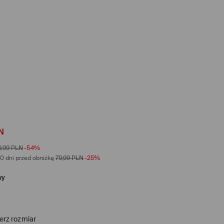
N
9,99
PLN
-54%
0 dni przed obniżką
79,99
PLN
-25%
wy
erz rozmiar