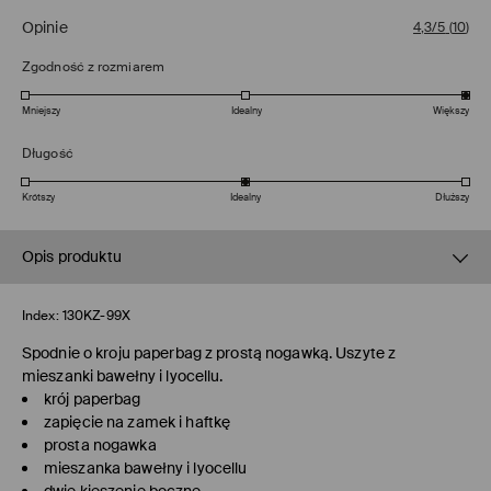
Opinie
4,3/5
(
10
)
Zgodność z rozmiarem
Mniejszy
Idealny
Większy
Długość
Krótszy
Idealny
Dłuższy
Opis produktu
Index:
130KZ-99X
Spodnie o kroju paperbag z prostą nogawką. Uszyte z
mieszanki bawełny i lyocellu.
krój paperbag
zapięcie na zamek i haftkę
prosta nogawka
mieszanka bawełny i lyocellu