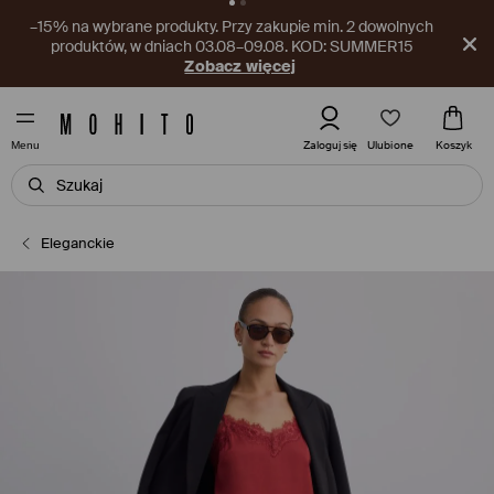
–15 PLN na produkty nieprzecenione. Przy zakupach za min.
150 PLN, w dniach 03.08–09.08.
Pobierz aplikację
Ulubione
Zaloguj się
Koszyk
Menu
Eleganckie