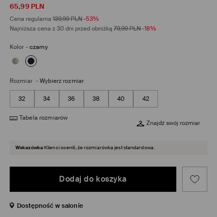
65,99
PLN
Cena regularna
139,99
PLN
-53%
Najniższa cena z 30 dni przed obniżką
79,99
PLN
-18%
Kolor
-
czarny
Rozmiar
-
Wybierz rozmiar
32
34
36
38
40
42
Tabela rozmiarów
Znajdź swój rozmiar
Wskazówka
Klienci ocenili, że rozmiarówka jest standardowa.
Dodaj do koszyka
Dostępność w salonie