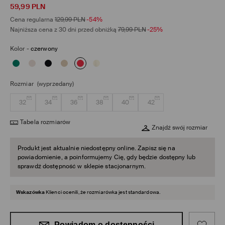
59,99
PLN
Cena regularna
129,99
PLN
-54%
Najniższa cena z 30 dni przed obniżką
79,99
PLN
-25%
Kolor
-
czerwony
Rozmiar
(wyprzedany)
32
34
36
38
40
42
Tabela rozmiarów
Znajdź swój rozmiar
Produkt jest aktualnie niedostępny online. Zapisz się na
powiadomienie, a poinformujemy Cię, gdy będzie dostępny lub
sprawdź dostępność w sklepie stacjonarnym.
Wskazówka
Klienci ocenili, że rozmiarówka jest standardowa.
Powiadom o dostępności