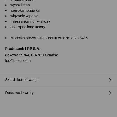
wysoki stan
szeroka nogawka
wiązanie w pasie
mieszanka lnu i wiskozy
dostępne inne kolory
Modelka prezentuje produkt w rozmiarze S/36
Producent
:
LPP S.A.
Łąkowa 39/44, 80-769 Gdańsk
lpp@lppsa.com
Skład i konserwacja
Dostawa i zwroty
MATERIAŁ PIERWSZY
:
55% LEN, 45% WISKOZA
PIERWSZA PODSZEWKA
:
80% POLIESTER, 20% BAWEŁNA
Polityka dostawy
NIE BIELIĆ