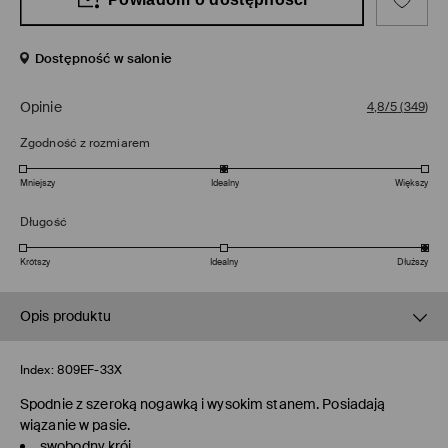
Dostępność w salonie
Opinie
4,8/5
(
349
)
Zgodność z rozmiarem
Mniejszy
Idealny
Większy
Długość
Krótszy
Idealny
Dłuższy
Opis produktu
Index:
809EF-33X
Spodnie z szeroką nogawką i wysokim stanem. Posiadają
wiązanie w pasie.
swobodny krój