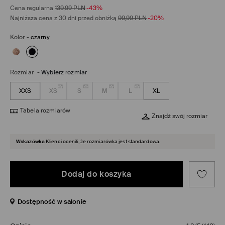
Cena regularna
139,99
PLN
-43%
Najniższa cena z 30 dni przed obniżką
99,99
PLN
-20%
Kolor
-
czarny
Rozmiar
-
Wybierz rozmiar
XXS
XS
S
M
L
XL
Tabela rozmiarów
Znajdź swój rozmiar
Wskazówka
Klienci ocenili, że rozmiarówka jest standardowa.
Dodaj do koszyka
Dostępność w salonie