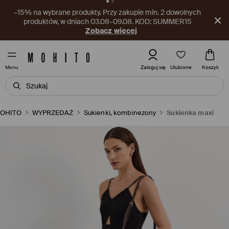
Nowy kupon czeka w aplikacji! Odbierz go już teraz.
Pobierz aplikację
Ulubione
Zaloguj się
Koszyk
Menu
OHITO
WYPRZEDAŻ
Sukienki, kombinezony
Sukienka maxi