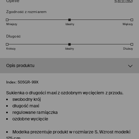
Opinie
4,8/5
(
140
)
Zgodność z rozmiarem
Mniejszy
Idealny
Większy
Długość
Krótszy
Idealny
Dłuższy
Opis produktu
Index:
505GR-99X
Sukienka o długości maxi z ozdobnym wycięciem z przodu.
swobodny krój
długość maxi
regulowane ramiączka
ozdobne wycięcie
Modelka prezentuje produkt w rozmiarze S. Wzrost modelki
175 cm