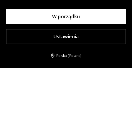
W porządku
Ustawienia
Polska (Poland)
Inni klienci wybrali takźe