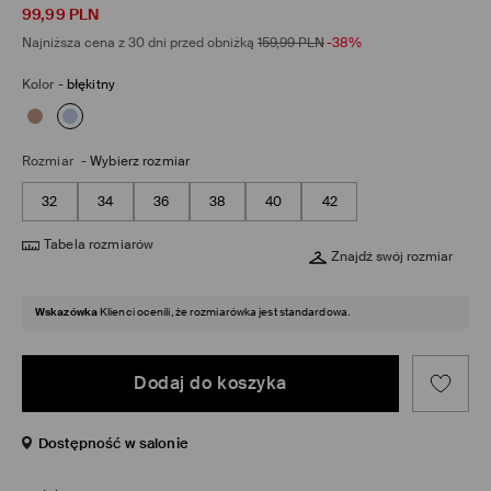
99,99
PLN
Najniższa cena z 30 dni przed obniżką
159,99
PLN
-38%
Kolor
-
błękitny
Rozmiar
-
Wybierz rozmiar
32
34
36
38
40
42
Tabela rozmiarów
Znajdź swój rozmiar
Wskazówka
Klienci ocenili, że rozmiarówka jest standardowa.
Dodaj do koszyka
Dostępność w salonie