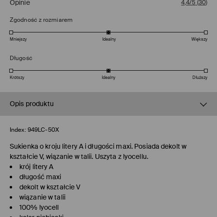
Opinie
4,4/5
(
30
)
Zgodność z rozmiarem
Mniejszy
Idealny
Większy
Długość
Krótszy
Idealny
Dłuższy
Opis produktu
Index:
949LC-50X
Sukienka o kroju litery A i długości maxi. Posiada dekolt w
kształcie V, wiązanie w talii. Uszyta z lyocellu.
krój litery A
długość maxi
dekolt w kształcie V
wiązanie w talii
100% lyocell