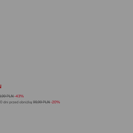
N
9,99
PLN
-43%
0 dni przed obniżką
99,99
PLN
-20%