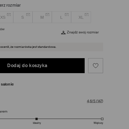
erz rozmiar
XS
S
M
L
XL
rów
Znajdź swój rozmiar
 ocenili, że rozmiarówka jest standardowa.
Dodaj do koszyka
salonie
4,6/5
(
147
)
arem
Idealny
Większy