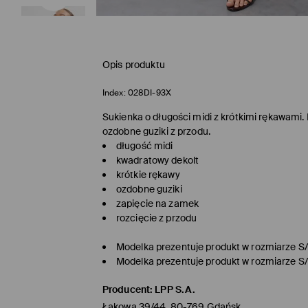
Opis produktu
Index:
028DI-93X
Sukienka o długości midi z krótkimi rękawami.
ozdobne guziki z przodu.
długość midi
kwadratowy dekolt
krótkie rękawy
ozdobne guziki
zapięcie na zamek
rozcięcie z przodu
Modelka prezentuje produkt w rozmiarze S
Modelka prezentuje produkt w rozmiarze S
Producent
:
LPP S.A.
Łąkowa 39/44, 80-769 Gdańsk