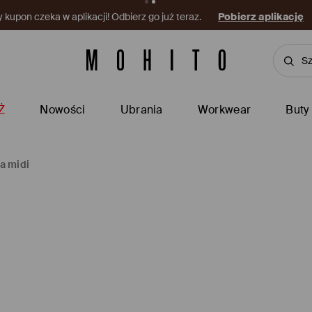
kupon czeka w aplikacji! Odbierz go już teraz.
Pobierz aplikację
Ż
Nowości
Ubrania
Workwear
Buty
a midi