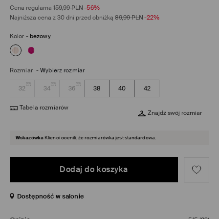
Cena regularna
159,99
PLN
-56%
Najniższa cena z 30 dni przed obniżką
89,99
PLN
-22%
Kolor
-
beżowy
Rozmiar
-
Wybierz rozmiar
32
34
36
38
40
42
Tabela rozmiarów
Znajdź swój rozmiar
Wskazówka
Klienci ocenili, że rozmiarówka jest standardowa.
Dodaj do koszyka
Dostępność w salonie