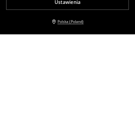
Ustawienia
Polska (Poland)
Inni klienci wybrali takźe
Sukienka midi
Sukienka midi z wiskozy i lnu
89
,
99
PLN
69
,
99
PLN
Najniższa cena z 30 dni przed obniżką
159,99
PLN
Cena regularna
179,99
PLN
Najniższa cena z 30 dni przed obniżką
89,99
PLN