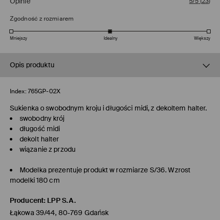
Opinie
5/5
(
23
)
Zgodność z rozmiarem
Mniejszy
Idealny
Większy
Opis produktu
Index:
765GP-02X
Sukienka o swobodnym kroju i długości midi, z dekoltem halter.
swobodny krój
długość midi
dekolt halter
wiązanie z przodu
Modelka prezentuje produkt w rozmiarze S/36. Wzrost
modelki 180 cm
Producent
:
LPP S.A.
Łąkowa 39/44, 80-769 Gdańsk