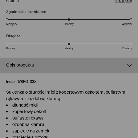
Opinie
4,3/5
(
30
)
Zgodność z rozmiarem
Mniejszy
Idealny
Większy
Długość
Krótszy
Idealny
Dłuższy
Opis produktu
Index:
178FO-33X
Sukienka o długości midi z kopertowym dekoltem, bufiastymi
rękawami i ozdobną klamrą.
długość midi
kopertowy dekolt
bufiaste rękawy
ozdobna klamra
zapięcie na zamek
rozcięcie z przodu