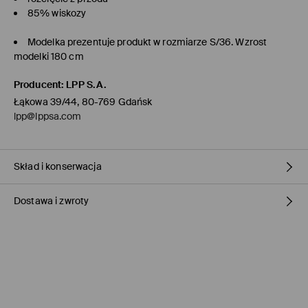
85% wiskozy
Modelka prezentuje produkt w rozmiarze S/36. Wzrost
modelki 180 cm
Producent
:
LPP S.A.
Łąkowa 39/44, 80-769 Gdańsk
lpp@lppsa.com
Skład i konserwacja
Dostawa i zwroty
MATERIAŁ PIERWSZY
:
85% WISKOZA, 15% POLIAMID
PRAĆ RĘCZNIE W TEMP. DO 40° C
Polityka dostawy
PRASOWAĆ NA LEWEJ STRONIE
Odbiór w sklepie Mohito
(1-3 dni roboczych)
NIE BIELIĆ
0,00 PLN / Płatność Online
PRASOWAĆ W MAX. TEMP. 110° C - BEZ PARY