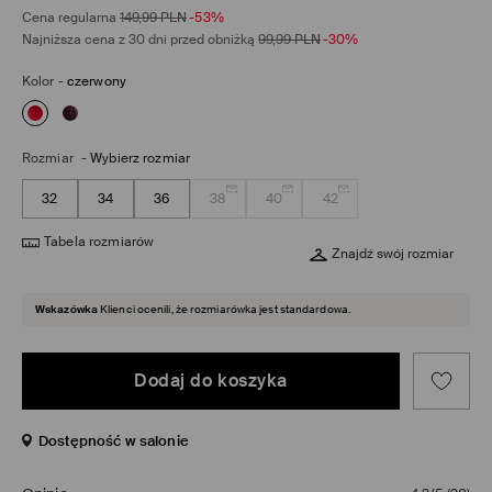
Cena regularna
149,99
PLN
-53%
Najniższa cena z 30 dni przed obniżką
99,99
PLN
-30%
Kolor
-
czerwony
Rozmiar
-
Wybierz rozmiar
32
34
36
38
40
42
Tabela rozmiarów
Znajdź swój rozmiar
Wskazówka
Klienci ocenili, że rozmiarówka jest standardowa.
Dodaj do koszyka
Dostępność w salonie