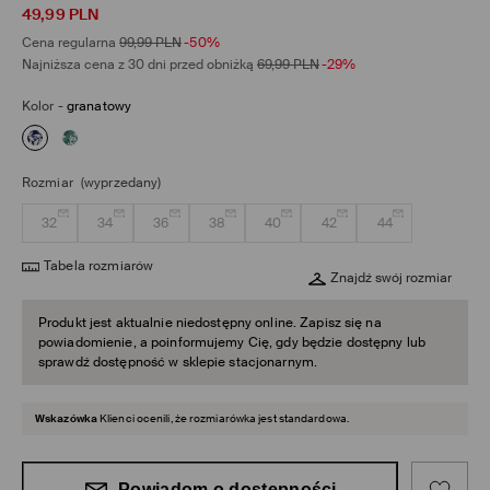
49,99
PLN
Cena regularna
99,99
PLN
-50%
Najniższa cena z 30 dni przed obniżką
69,99
PLN
-29%
Kolor
-
granatowy
Rozmiar
(wyprzedany)
32
34
36
38
40
42
44
Tabela rozmiarów
Znajdź swój rozmiar
Produkt jest aktualnie niedostępny online. Zapisz się na
powiadomienie, a poinformujemy Cię, gdy będzie dostępny lub
sprawdź dostępność w sklepie stacjonarnym.
Wskazówka
Klienci ocenili, że rozmiarówka jest standardowa.
Powiadom o dostępności