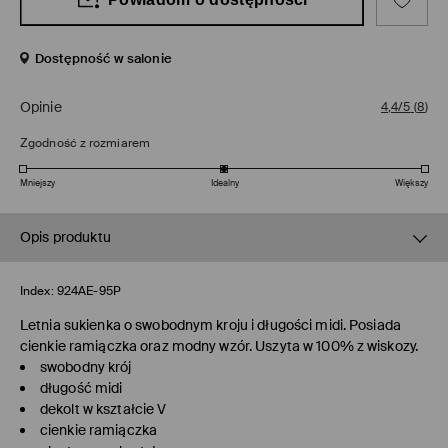
Dostępność w salonie
Opinie
4,4/5
(
8
)
Zgodność z rozmiarem
Mniejszy
Idealny
Większy
Opis produktu
Index:
924AE-95P
Letnia sukienka o swobodnym kroju i długości midi. Posiada
cienkie ramiączka oraz modny wzór. Uszyta w 100% z wiskozy.
swobodny krój
długość midi
dekolt w kształcie V
cienkie ramiączka