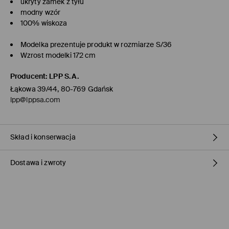
ukryty zamek z tyłu
modny wzór
100% wiskoza
Modelka prezentuje produkt w rozmiarze S/36
Wzrost modelki 172 cm
Producent
:
LPP S.A.
Łąkowa 39/44, 80-769 Gdańsk
lpp@lppsa.com
Skład i konserwacja
Dostawa i zwroty
Materiał I
:
100% WISKOZA
PRAĆ RĘCZNIE W TEMP. DO 40° C
Polityka dostawy
NIE BIELIĆ
Odbiór w sklepie Mohito
(1-3 dni roboczych)
NIE SUSZYĆ W SUSZARCE BĘBNOWEJ
0,00 PLN / Płatność Online