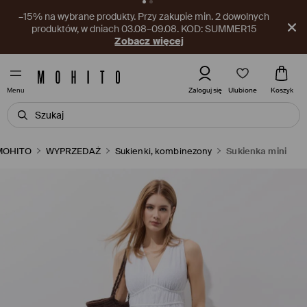
Nowy kupon czeka w aplikacji! Odbierz go już teraz.
Pobierz aplikację
Ulubione
Zaloguj się
Koszyk
Menu
MOHITO
WYPRZEDAŻ
Sukienki, kombinezony
Sukienka mini