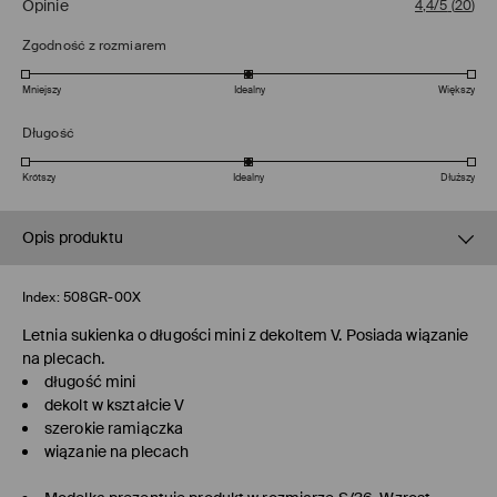
Opinie
4,4/5
(
20
)
Zgodność z rozmiarem
Mniejszy
Idealny
Większy
Długość
Krótszy
Idealny
Dłuższy
Opis produktu
Index:
508GR-00X
Letnia sukienka o długości mini z dekoltem V. Posiada wiązanie
na plecach.
długość mini
dekolt w kształcie V
szerokie ramiączka
wiązanie na plecach