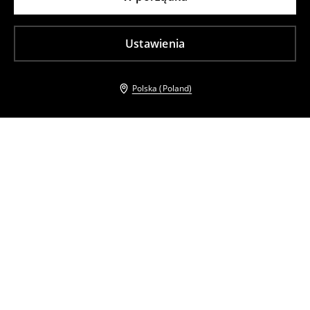
Ustawienia
Polska (Poland)
Inni klienci wybrali takźe
Kurtka bomberka z wełną
Trapezowa czekoladowa sukienka mini
119
,
99
PLN
99
,
99
PLN