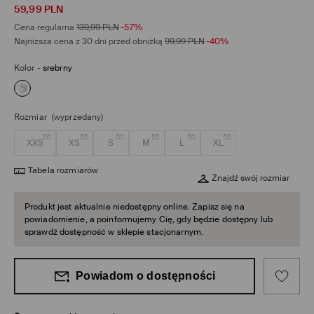
59,99
PLN
Cena regularna
139,99
PLN
-57%
Najniższa cena z 30 dni przed obniżką
99,99
PLN
-40%
Kolor
-
srebrny
Rozmiar
(wyprzedany)
XXS
XS
S
M
L
XL
Tabela rozmiarów
Znajdź swój rozmiar
Produkt jest aktualnie niedostępny online. Zapisz się na
powiadomienie, a poinformujemy Cię, gdy będzie dostępny lub
sprawdź dostępność w sklepie stacjonarnym.
Powiadom o dostępności