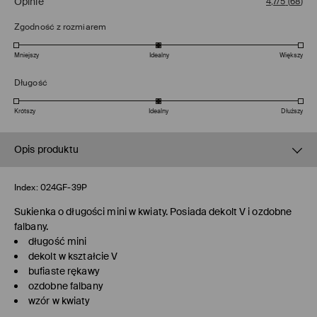
Opinie
4,7/5
(
68
)
Zgodność z rozmiarem
Mniejszy
Idealny
Większy
Długość
Krótszy
Idealny
Dłuższy
Opis produktu
Index:
024GF-39P
Sukienka o długości mini w kwiaty. Posiada dekolt V i ozdobne
falbany.
długość mini
dekolt w kształcie V
bufiaste rękawy
ozdobne falbany
wzór w kwiaty