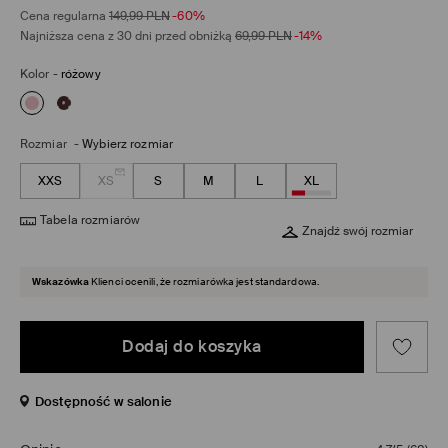
Cena regularna
149,99
PLN
-60%
Najniższa cena z 30 dni przed obniżką
69,99
PLN
-14%
Kolor
-
różowy
Rozmiar
-
Wybierz rozmiar
XXS
XS
S
M
L
XL
Tabela rozmiarów
Znajdź swój rozmiar
Wskazówka
Klienci ocenili, że rozmiarówka jest standardowa.
Dodaj do koszyka
Dostępność w salonie