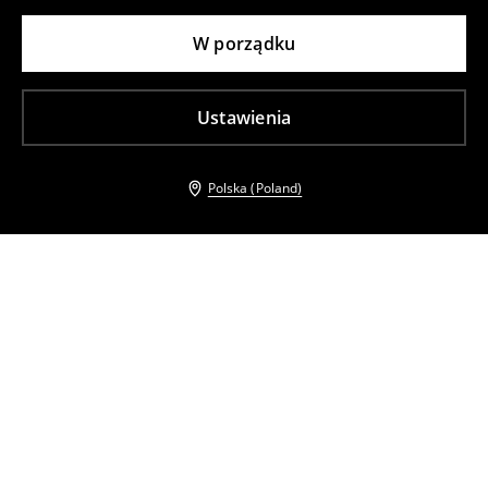
W porządku
Ustawienia
Polska (Poland)
Inni klienci wybrali takźe