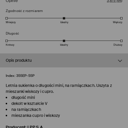
Opinie
3,8/5
(
64
)
Zgodność z rozmiarem
Mniejszy
Idealny
Większy
Długość
Krótszy
Idealny
Dłuższy
Opis produktu
Index:
355EP-55P
Letnia sukienka o długości mini, na ramiączkach. Uszyta z
mieszanki wiskozy i cupro.
długość mini
dekolt w kształcie V
na ramiączkach
mieszanka cupro i wiskozy
Producent
:
LPP S.A.