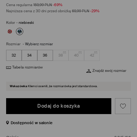
Cena regularna
159,99
PLN
-69%
Najniższa cena z 30 dni przed obniżką
69,99
PLN
-29%
Kolor
-
niebieski
Rozmiar
-
Wybierz rozmiar
32
34
36
38
40
42
Tabela rozmiarów
Znajdź swój rozmiar
Wskazówka
Klienci ocenili, że rozmiarówka jest standardowa.
Dodaj do koszyka
Dostępność w salonie