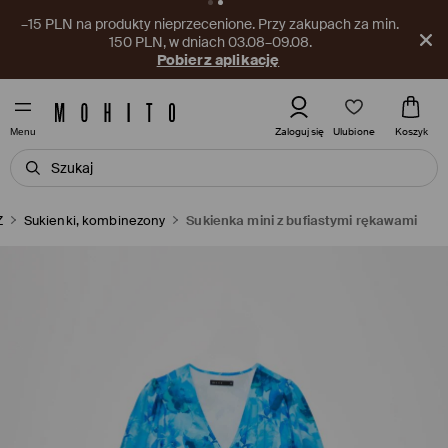
–15 PLN na produkty nieprzecenione. Przy zakupach za min.
150 PLN, w dniach 03.08–09.08.
Pobierz aplikację
Ulubione
Zaloguj się
Koszyk
Menu
Ż
Sukienki, kombinezony
Sukienka mini z bufiastymi rękawami