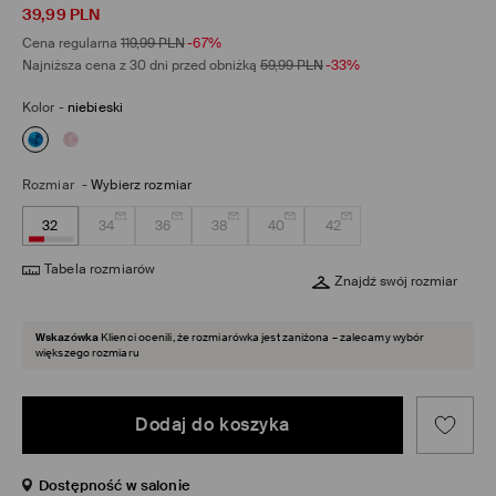
39,99
PLN
Cena regularna
119,99
PLN
-67%
Najniższa cena z 30 dni przed obniżką
59,99
PLN
-33%
Kolor
-
niebieski
Rozmiar
-
Wybierz rozmiar
32
34
36
38
40
42
Tabela rozmiarów
Znajdź swój rozmiar
Wskazówka
Klienci ocenili, że rozmiarówka jest zaniżona – zalecamy wybór
większego rozmiaru
Dodaj do koszyka
Dostępność w salonie