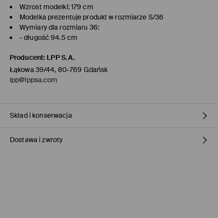
Wzrost modelki: 179 cm
Modelka prezentuje produkt w rozmiarze S/36
Wymiary dla rozmiaru 36:
- długość 94.5 cm
Producent
:
LPP S.A.
Łąkowa 39/44, 80-769 Gdańsk
lpp@lppsa.com
Skład i konserwacja
Dostawa i zwroty
MATERIAŁ PIERWSZY
:
100% POLIESTER
NIE BIELIĆ
Polityka dostawy
PRAĆ Z PODOBNYMI KOLORAMI
Odbiór w sklepie Mohito
(1-3 dni roboczych)
PRASOWAĆ W MAX. TEMP. 110° C - BEZ PARY
0,00 PLN / Płatność Online
PRAĆ W PRALCE Z MAX. TEMP.30° C - PROCES ŁAGODNY