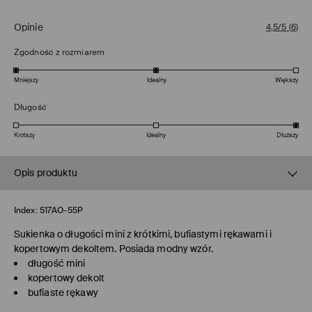
Opinie
4,5/5
(
6
)
Zgodność z rozmiarem
Mniejszy
Idealny
Większy
Długość
Krótszy
Idealny
Dłuższy
Opis produktu
Index:
517AO-55P
Sukienka o długości mini z krótkimi, bufiastymi rękawami i
kopertowym dekoltem. Posiada modny wzór.
długość mini
kopertowy dekolt
bufiaste rękawy