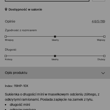
Dostępność w salonie
Opinie
4,6/5
(
116
)
Zgodność z rozmiarem
Mniejszy
Idealny
Większy
Długość
Krótszy
Idealny
Dłuższy
Opis produktu
Index:
119HP-10X
Sukienka o długości mini w masełkowym odcieniu żółtego, z
odkrytymi ramionami. Posiada zapięcie na zamek z tyłu.
długość mini
odkryte ramiona