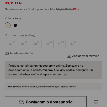
89,99
PLN
Najniższa cena z 30 dni przed obniżką
149,99
PLN
-40%
Kolor
-
żółty
Rozmiar
(wyprzedany)
32
34
36
38
40
42
Tabela rozmiarów
Znajdź swój rozmiar
Produkt jest aktualnie niedostępny online. Zapisz się na
powiadomienie, a poinformujemy Cię, gdy będzie dostępny lub
sprawdź dostępność w sklepie stacjonarnym.
Wskazówka
Klienci ocenili, że rozmiarówka jest standardowa.
Powiadom o dostępności